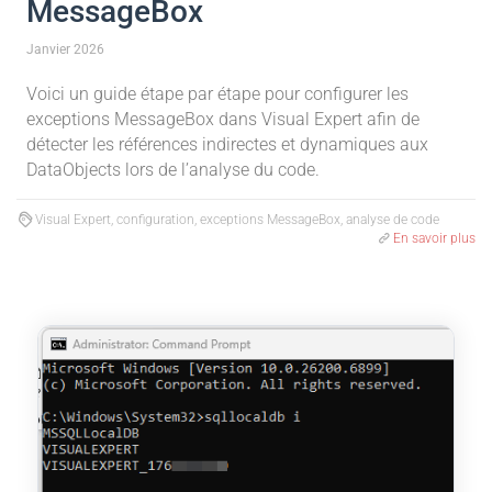
MessageBox
Janvier 2026
Voici un guide étape par étape pour configurer les
exceptions MessageBox dans Visual Expert afin de
détecter les références indirectes et dynamiques aux
DataObjects lors de l’analyse du code.
Visual Expert, configuration, exceptions MessageBox, analyse de code
En savoir plus