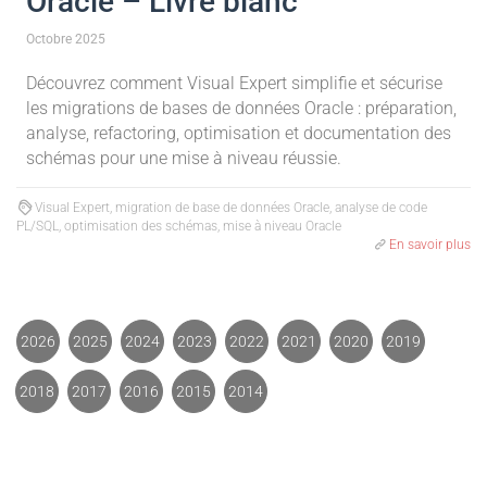
Oracle – Livre blanc
Octobre 2025
Découvrez comment Visual Expert simplifie et sécurise
les migrations de bases de données Oracle : préparation,
analyse, refactoring, optimisation et documentation des
schémas pour une mise à niveau réussie.
Visual Expert, migration de base de données Oracle, analyse de code
PL/SQL, optimisation des schémas, mise à niveau Oracle
En savoir plus
2026
2025
2024
2023
2022
2021
2020
2019
2018
2017
2016
2015
2014