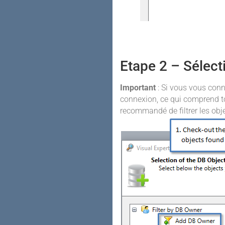
Etape 2 – Sélect
Important
: Si vous vous con
connexion, ce qui comprend to
recommandé de filtrer les obj