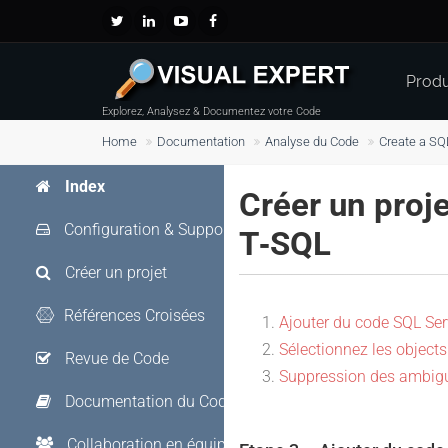
Produ
Explorez, Analysez & Documentez votre Code
Home
Documentation
Analyse du Code
Create a SQ
Index
Créer un proj
Configuration & Support
T‑SQL
Créer un projet
Références Croisées
Ajouter du code SQL Se
Sélectionnez les objects
Revue de Code
Suppression des ambigu
Documentation du Code
Collaboration en équipe