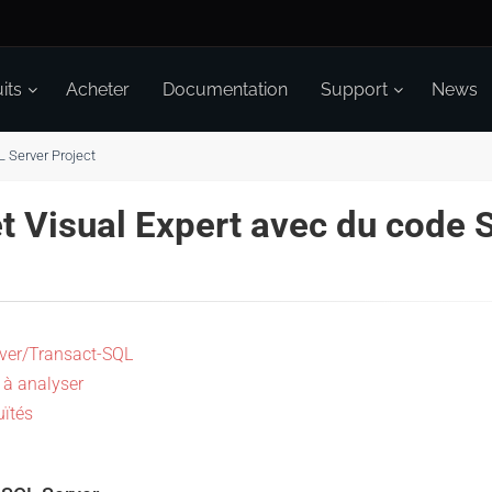
its
Acheter
Documentation
Support
News
L Server Project
et Visual Expert avec du code 
rver/Transact-SQL
 à analyser
ïtés