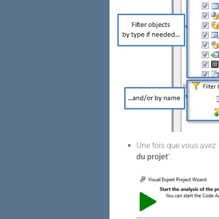
Une fois que vous avez f
du projet
".