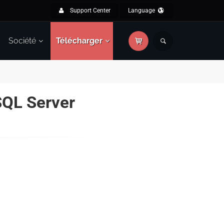
Support Center
Language
Société
Télécharger
SQL Server