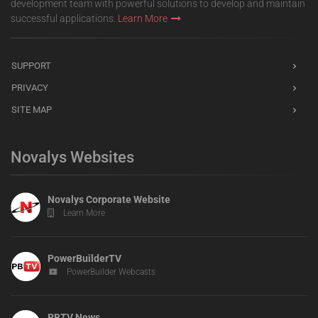
development team with powerful solutions to develop and maintain
successful applications.
Learn More
SUPPORT
PRIVACY
SITE MAP
Novalys Websites
Novalys Corporate Website
Learn More
PowerBuilderTV
PowerBuilder Webcasts
PBTV News