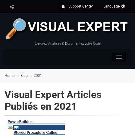
Support Center
Language
Explorez, Analysez & Documentez votre Code
Toggle
navigat
Home
Blog
2021
Visual Expert Articles
Publiés en 2021