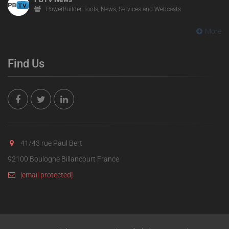
PowerBuilder Tools, News, Services and Webcasts
More
Find Us
41/43 rue Paul Bert
92100 Boulogne Billancourt France
[email protected]