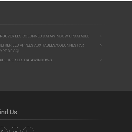
ROUVER LES COLONNES DATAWINDOW UPDATABLE
ILTRER LES APPELS AUX TABLES/COLONNES PAR
YPE DE SQL
XPLORER LES DATAWINDOWS
ind Us