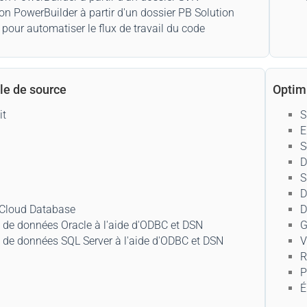
on PowerBuilder à partir d'un dossier PB Solution
ur automatiser le flux de travail du code
le de source
Optim
it
S
E
S
D
S
D
 Cloud Database
D
e de données Oracle à l'aide d'ODBC et DSN
G
e de données SQL Server à l'aide d'ODBC et DSN
V
R
P
É