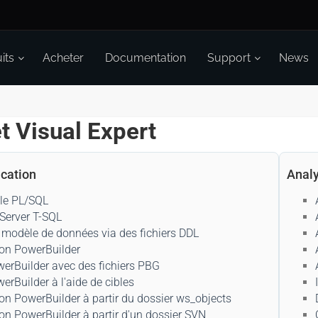
its
Acheter
Documentation
Support
News
t Visual Expert
ication
Analy
cle PL/SQL
Server T-SQL
n modèle de données via des fichiers DDL
ion PowerBuilder
werBuilder avec des fichiers PBG
erBuilder à l'aide de cibles
on PowerBuilder à partir du dossier ws_objects
on PowerBuilder à partir d'un dossier SVN