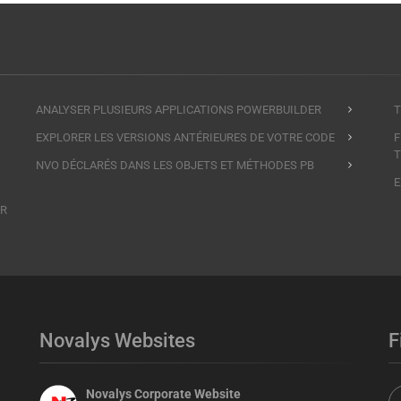
ANALYSER PLUSIEURS APPLICATIONS POWERBUILDER
T
EXPLORER LES VERSIONS ANTÉRIEURES DE VOTRE CODE
F
T
NVO DÉCLARÉS DANS LES OBJETS ET MÉTHODES PB
E
ER
Novalys Websites
F
Novalys Corporate Website