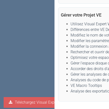
Gérer votre Projet VE
Utilisez Visual Expert
Différences entre VE 
Modifiez le nom de vot
Modifier les paramètre
Modifier la connexion 
Rechercher et ouvrir d
Optimisez votre espac
Gérer l'espace disque 
Accorder des droits d'
Gérer les analyses de
Analyses du code de pl
VE Macro Tooltips
Analyse des exportati
Téléchargez Visual Expert