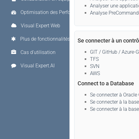
Analyser une applicati
Optimisation des Performances
Analyse PreCommand po
Visual Expert Web
Plus de fonctionnalités
Se connecter à un contrô
GIT / GitHub / Azure-G
Cas d'utilisation
TFS
Visual Expert.AI
SVN
AWS
Connect to a Database
Se connecter à Oracle
Se connecter à la bas
Se connecter à la bas