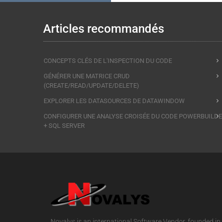
Articles recommandés
CONCEPTS CLÉS DE L'INSPECTION DU CODE
GÉNÉRER UNE MATRICE CRUD
(CREATE/READ/UPDATE/DELETE)
EXPLORER LES DATASOURCES DE DATAWINDOW
CONFIGURER UNE ANALYSE CROISÉE DU CODE POWERBUILD
+ SQL SERVER
Novalys is an international Software Vendor, founded in