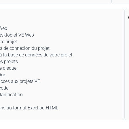
 Web
Desktop et VE Web
re projet
s de connexion du projet
à la base de données de votre projet
es projets
e disque
dur
accès aux projets VE
 code
anification
ons au format Excel ou HTML