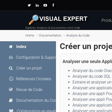
Produ
Explorez, Analysez & Documentez votre Code
Home
Documentation
Analyse du Code
Créer un proje
Index
Configuration & Support
Analyser une seule Appl
Créer un projet
Analyser du code Ora
Analyser du code SQL 
Références Croisées
Extraire et analyser u
Analyser une applicat
Revue de Code
Analyser une appli Po
Analyser une appli Pow
Documentation du Code
Analyser une applicati
Analyser une applicati
Collaboration en équipe