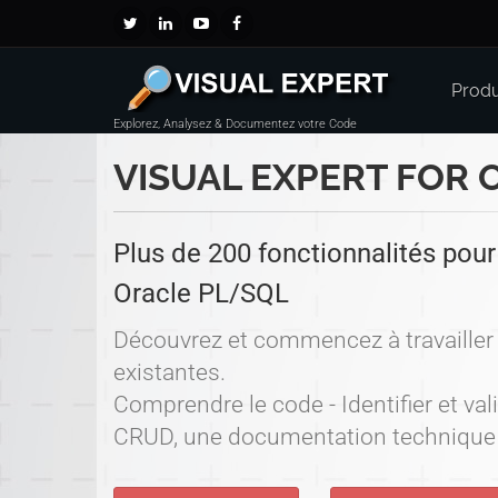
Produ
Explorez, Analysez & Documentez votre Code
VISUAL EXPERT FOR 
Plus de 200 fonctionnalités pour
Oracle PL/SQL
Découvrez et commencez à travailler 
existantes.
Comprendre le code - Identifier et val
CRUD, une documentation technique -