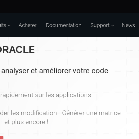
its
Acheter
Documentation
Support
News
ORACLE
 analyser et améliorer votre code
rapidement sur les applications
ider les modification - Générer une matrice
 et plus encore !