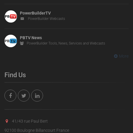
PowerBuilderTV
PowerBuilder Webcasts
PBTV News
PowerBuilder Tools, News, Services and Webcasts
More
Find Us
41/43 rue Paul Bert
92100 Boulogne Billancourt France