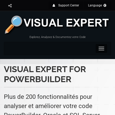
Support Center
Language
Explorez, Analysez & Documentez votre Code
Toggle
navigat
VISUAL EXPERT FOR
POWERBUILDER
Plus de 200 fonctionnalités pour
analyser et améliorer votre code