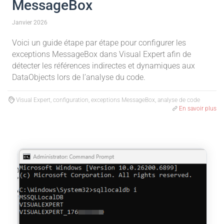
MessageBox
Janvier 2026
Voici un guide étape par étape pour configurer les
exceptions MessageBox dans Visual Expert afin de
détecter les références indirectes et dynamiques aux
DataObjects lors de l’analyse du code.
Visual Expert, configuration, exceptions MessageBox, analyse de code
En savoir plus