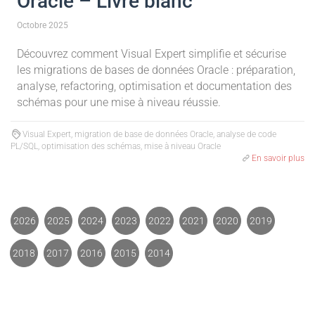
Oracle – Livre blanc
Octobre 2025
Découvrez comment Visual Expert simplifie et sécurise
les migrations de bases de données Oracle : préparation,
analyse, refactoring, optimisation et documentation des
schémas pour une mise à niveau réussie.
Visual Expert, migration de base de données Oracle, analyse de code
PL/SQL, optimisation des schémas, mise à niveau Oracle
En savoir plus
2026
2025
2024
2023
2022
2021
2020
2019
2018
2017
2016
2015
2014