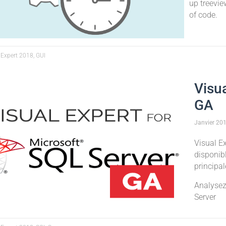
up treevie
of code.
 Expert 2018, GUI
Visu
GA
Janvier
20
Visual Ex
disponibl
principal
Analysez
Server