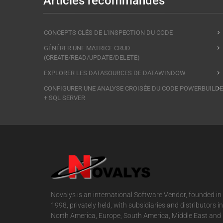
Articles recommandés
CONCEPTS CLÉS DE L'INSPECTION DU CODE
GÉNÉRER UNE MATRICE CRUD
(CREATE/READ/UPDATE/DELETE)
EXPLORER LES DATASOURCES DE DATAWINDOW
CONFIGURER UNE ANALYSE CROISÉE DU CODE POWERBUILD
+ SQL SERVER
Novalys is an international Software Vendor, founded in
1998, privately held, with subsidiaries and distributors in
North America, Europe, South America, Middle East and