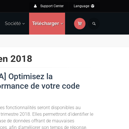
Support Center
Language
Société
Télécharger
 en 2018
A] Optimisez la
ormance de votre code
8
es fonctionnalités seront disponibles au
trimestre 2018. Elles permettront d'identifier le
ase de données offrant de mauvaises
es, afin d'améliorer son temps de réponse.