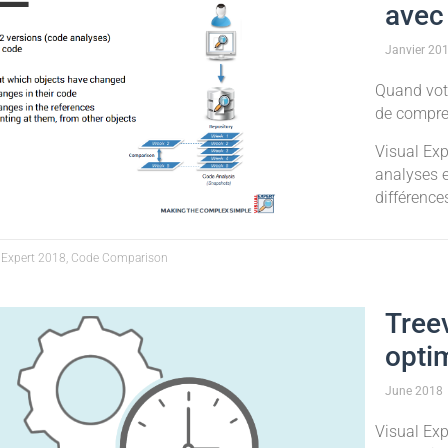
avec
Janvier
20
Quand votr
de compre
Visual Ex
analyses e
différence
 Expert 2018, Code Comparison
Tree
opti
June
2018
Visual Ex