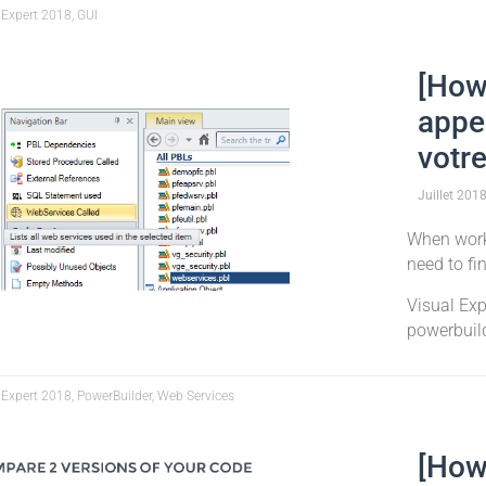
 Expert 2018, GUI
[How
appe
votr
Juillet
201
When work
need to fi
Visual Ex
powerbuild
 Expert 2018, PowerBuilder, Web Services
[How