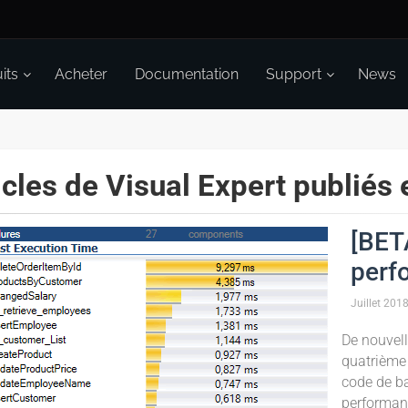
its
Acheter
Documentation
Support
News
icles de Visual Expert publiés
[BET
perf
Juillet
201
De nouvell
quatrième 
code de b
performanc