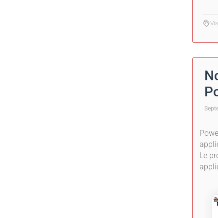
Vi
No
Po
Sept
Power
appli
Le pr
appli