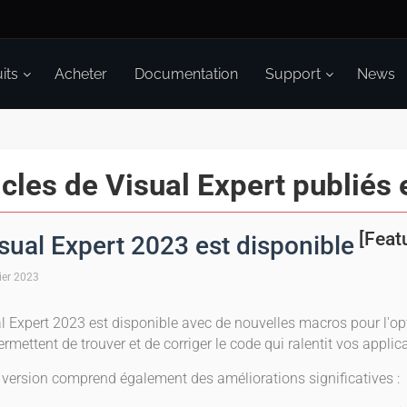
its
Acheter
Documentation
Support
News
icles de Visual Expert publiés
[Feat
sual Expert 2023 est disponible
ier 2023
l Expert 2023 est disponible avec de nouvelles macros pour l'o
ermettent de trouver et de corriger le code qui ralentit vos applic
 version comprend également des améliorations significatives :