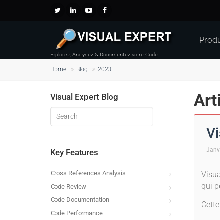
Produ
Explorez, Analysez & Documentez votre Code
Home
Blog
2023
Art
Visual Expert Blog
Vi
Janv
Key Features
Cross References Analysis
Visua
qui p
Code Review
Code Documentation
Cette
Code Performance