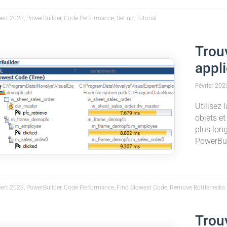
ert 2023, PowerBuilder, Code Performance, Set up, Tutorial
Trou
appl
Février 202
Utilisez 
objets et
plus long
PowerBui
pert 2023, PowerBuilder, Code Performance, Find Slowest Code, Remove Bottlenecks
Trouv