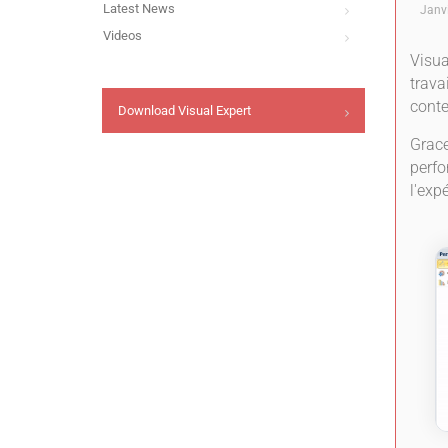
Latest News
Janv
Videos
Visua
trava
conte
Download Visual Expert
Grace
perfo
l'expé