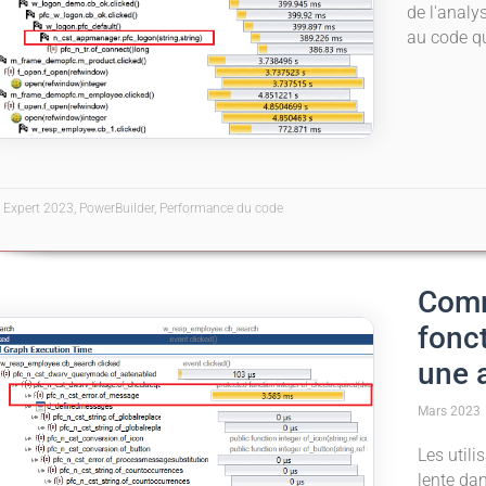
de l'analy
au code qu
l Expert 2023, PowerBuilder, Performance du code
Comm
fonc
une 
Mars 2023
Les utili
lente da