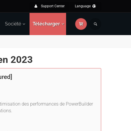
Support Center
Language
Société
Télécharger
 en 2023
ured]
ptimisation des performances de PowerBuilder
ations.