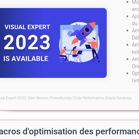
Mig
ana
Ajo
du
Amé
Da
Amé
not
Amé
Ora
Opt
l'i
sual Expert 2023, New Version, PowerBuilder, Code Performance, Oracle Database
cros d'optimisation des performan