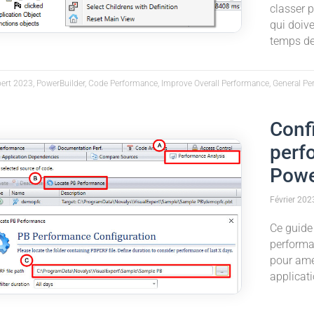
classer p
qui doive
temps de
pert 2023, PowerBuilder, Code Performance, Improve Overall Performance, General P
Confi
perf
Powe
Février 202
Ce guide
performan
pour amé
applicat