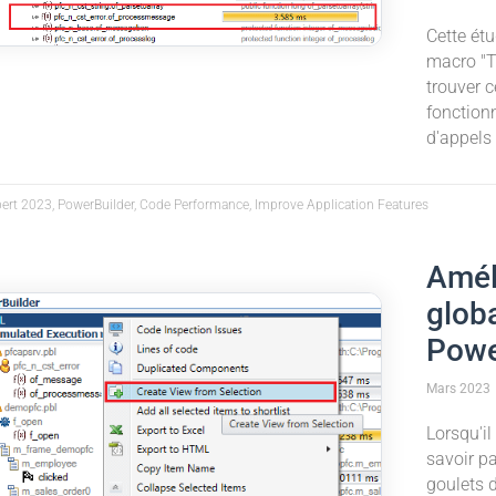
Cette ét
macro "T
trouver 
fonction
d'appels 
pert 2023, PowerBuilder, Code Performance, Improve Application Features
Amél
glob
Powe
Mars 2023
Lorsqu'il
savoir pa
goulets 