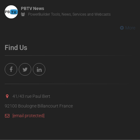
PBTV News
PowerBuilder Tools, News, Services and Webcasts
More
Find Us
41/43 rue Paul Bert
92100 Boulogne Billancourt France
[email protected]