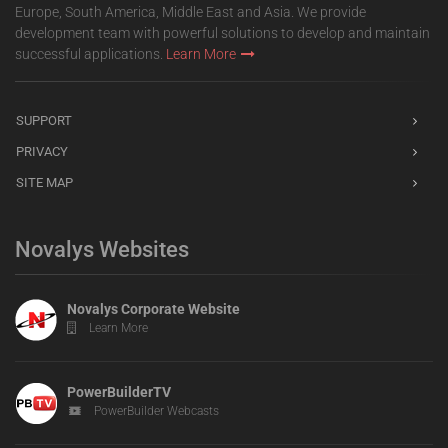
Europe, South America, Middle East and Asia. We provide
development team with powerful solutions to develop and maintain
successful applications.
Learn More
SUPPORT
PRIVACY
SITE MAP
Novalys Websites
Novalys Corporate Website
Learn More
PowerBuilderTV
PowerBuilder Webcasts