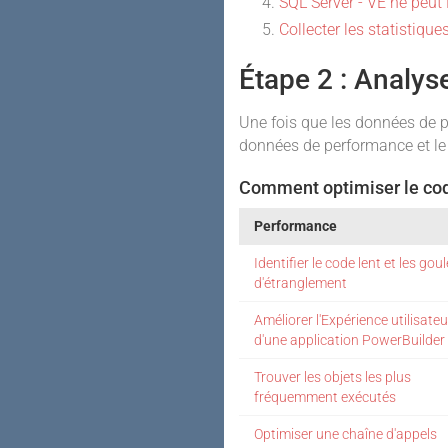
SQL Server - VE ne peut
Collecter les statistiq
Étape 2 : Analys
Une fois que les données de 
données de performance et le
Comment optimiser le cod
Performance
Identifier le code lent et les gou
d'étranglement
Améliorer l'Expérience utilisateu
d'une application PowerBuilder
Trouver les objets les plus
fréquemment exécutés
Optimiser une chaîne d'appels