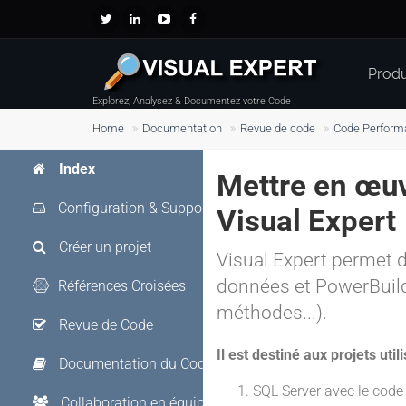
Produ
Explorez, Analysez & Documentez votre Code
Home
Documentation
Revue de code
Code Perform
Index
Mettre en œuv
Configuration & Support
Visual Expert
Créer un projet
Visual Expert permet d
données et PowerBuilde
Références Croisées
méthodes...).
Revue de Code
Il est destiné aux projets utili
Documentation du Code
SQL Server avec le cod
Collaboration en équipe