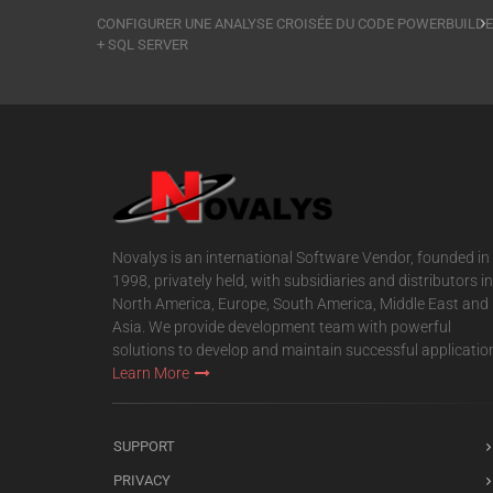
CONFIGURER UNE ANALYSE CROISÉE DU CODE POWERBUILD
+ SQL SERVER
Novalys is an international Software Vendor, founded in
1998, privately held, with subsidiaries and distributors in
North America, Europe, South America, Middle East and
Asia. We provide development team with powerful
solutions to develop and maintain successful applicatio
Learn More
SUPPORT
PRIVACY