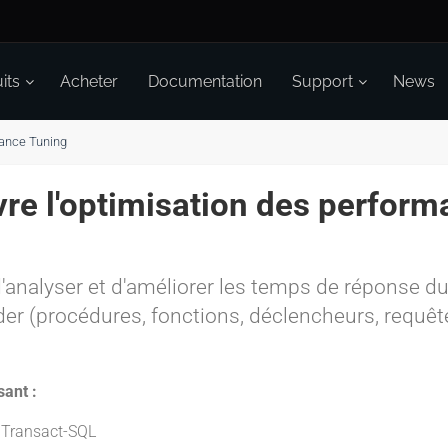
its
Acheter
Documentation
Support
News
ance Tuning
re l'optimisation des perfor
'analyser et d'améliorer les temps de réponse d
r (procédures, fonctions, déclencheurs, requête
sant :
e Transact-SQL