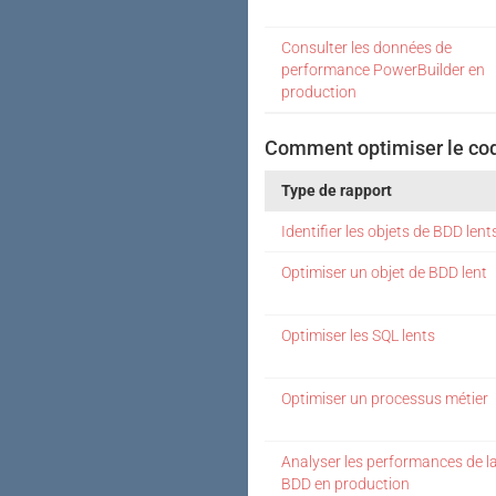
Consulter les données de
performance PowerBuilder en
production
Comment optimiser le cod
Type de rapport
Identifier les objets de BDD lent
Optimiser un objet de BDD lent
Optimiser les SQL lents
Optimiser un processus métier
Analyser les performances de l
BDD en production