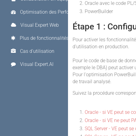
Oracle avec le code PL
PowerBuilder
Optimisation des Performances
Étape 1 : Configu
Visual Expert Web
Plus de fonctionnalités
Pour activer les fonctionnali
d'utilisation en production.
Cas d'utilisation
Pour le code de base de donné
Visual Expert.AI
exemple le DBA) peut activer un
Pour l'optimisation PowerBuil
de travail analysé.
Suivez la procédure correspond
Oracle - si VE peut se 
Oracle - si VE ne peut 
SQL Server - VE peut se