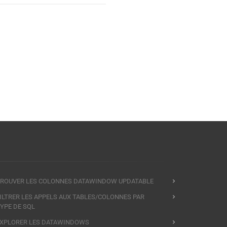
ROUVER LES COLONNES DATAWINDOW UPDATABLE
ILTRER LES APPELS AUX TABLES/COLONNES PAR
YPE DE SQL
XPLORER LES DATAWINDOWS