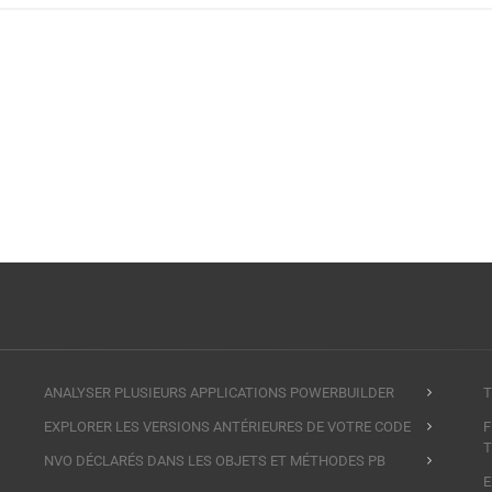
ANALYSER PLUSIEURS APPLICATIONS POWERBUILDER
T
EXPLORER LES VERSIONS ANTÉRIEURES DE VOTRE CODE
F
T
NVO DÉCLARÉS DANS LES OBJETS ET MÉTHODES PB
E