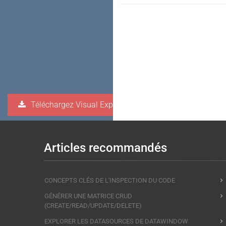
Téléchargez Visual Expert
Articles recommandés
CONCEPTS CLÉS DE L'INSPECTION DU CODE
GÉNÉRER UNE MATRICE CRUD
(CREATE/READ/UPDATE/DELETE)
EXPLORER LES DATASOURCES DE DATAWINDOW