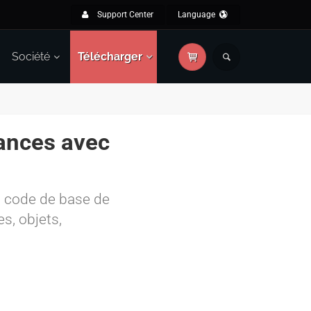
Support Center
Language
Société
Télécharger
mances avec
u code de base de
s, objets,