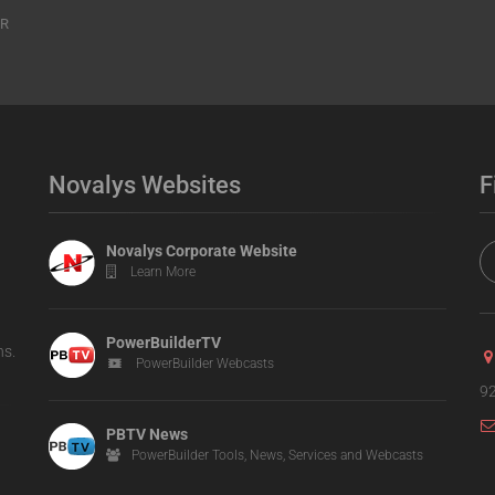
ER
Novalys Websites
F
Novalys Corporate Website
Learn More
PowerBuilderTV
ns.
PowerBuilder Webcasts
92
PBTV News
PowerBuilder Tools, News, Services and Webcasts