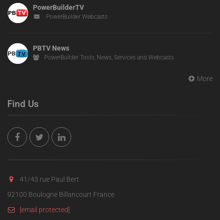
PowerBuilderTV
PowerBuilder Webcasts
PBTV News
PowerBuilder Tools, News, Services and Webcasts
More
Find Us
41/43 rue Paul Bert
92100 Boulogne Billancourt France
[email protected]