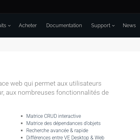
its
Acheter
Documentation
Support
News
ace web qui permet aux utilisateurs
eur, aux nombreuses fonctionnalités de
Matrice CRUD interactive
Matrice des dépendances d’objets
Recherche avancée & rapide
Différences entre VE Desktop & Web