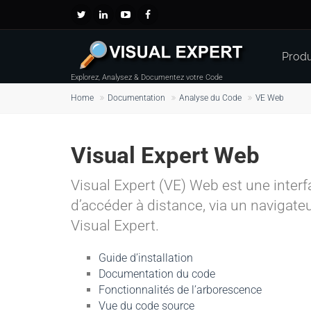
Produ
Explorez, Analysez & Documentez votre Code
Home
Documentation
Analyse du Code
VE Web
Visual Expert Web
Visual Expert (VE) Web est une interf
d’accéder à distance, via un navigat
Visual Expert.
Guide d’installation
Documentation du code
Fonctionnalités de l’arborescence
Vue du code source