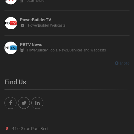
Learn More
PowerBuilderTV
PowerBuilder Webcasts
PBTV News
PowerBuilder Tools, News, Services and Webcasts
More
Find Us
41/43 rue Paul Bert