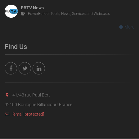
PBTV News
PowerBuilder Tools, News, Services and Webcasts
More
Find Us
41/43 rue Paul Bert
92100 Boulogne Billancourt France
[email protected]