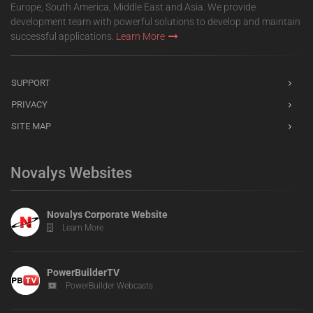
Europe, South America, Middle East and Asia. We provide
development team with powerful solutions to develop and maintain
successful applications.
Learn More
SUPPORT
PRIVACY
SITE MAP
Novalys Websites
Novalys Corporate Website
Learn More
PowerBuilderTV
PowerBuilder Webcasts