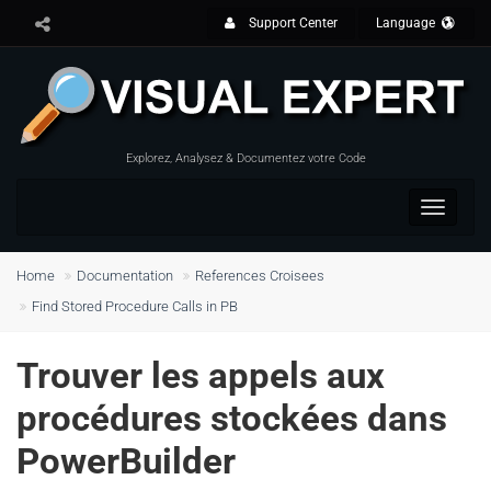
Support Center
Language
Explorez, Analysez & Documentez votre Code
Toggle
navigat
Home
Documentation
References Croisees
Find Stored Procedure Calls in PB
Trouver les appels aux
procédures stockées dans
PowerBuilder