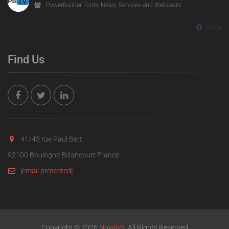
PowerBuilder Tools, News, Services and Webcasts
More
Find Us
41/43 rue Paul Bert
92100 Boulogne Billancourt France
[email protected]
Copyright © 2026
Novalys
. All Rights Reserved