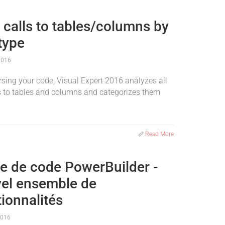
r calls to tables/columns by
type
2016
rsing your code, Visual Expert 2016 analyzes all
 to tables and columns and categorizes them
Read More
e de code PowerBuilder -
el ensemble de
ionnalités
2016