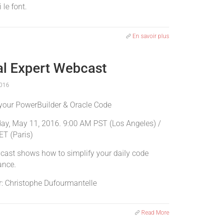
 le font.
En savoir plus
al Expert Webcast
016
your PowerBuilder & Oracle Code
y, May 11, 2016. 9:00 AM PST (Los Angeles) /
T (Paris)
cast shows how to simplify your daily code
ance.
r: Christophe Dufourmantelle
Read More