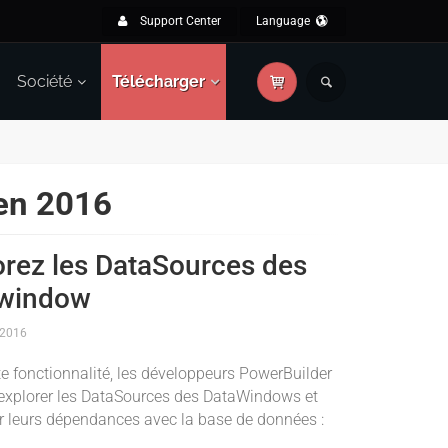
Support Center
Language
Société
Télécharger
 en 2016
orez les DataSources des
window
 2016
te fonctionnalité, les développeurs PowerBuilder
explorer les DataSources des DataWindows et
er leurs dépendances avec la base de données :