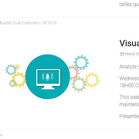
celles qui
uilder, Code Exploration, VE 2016
Visu
March 2
Analyze 
Wednesda
18H00 CE
This web
mainten
Presente
st