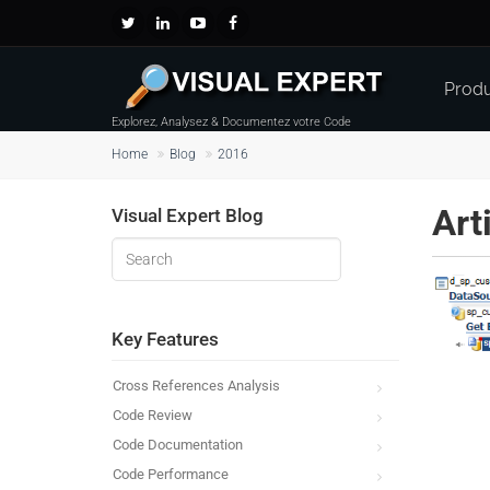
Produ
Explorez, Analysez & Documentez votre Code
Home
Blog
2016
Art
Visual Expert Blog
Key Features
Cross References Analysis
Code Review
Code Documentation
Code Performance