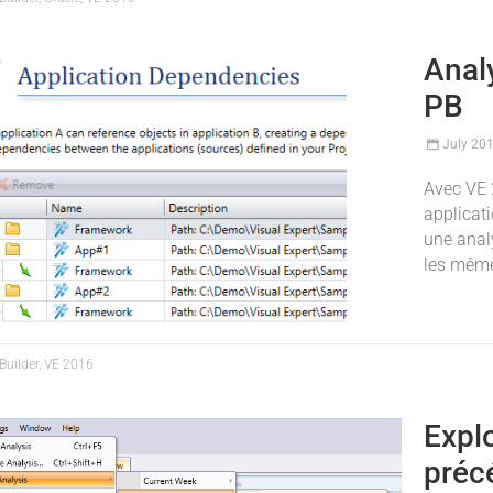
Anal
PB
July 20
Avec VE 
applicat
une anal
les même
uilder, VE 2016
Expl
préc