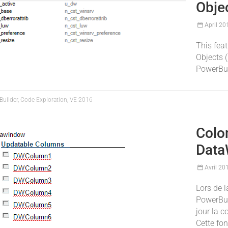
Obje
April 20
This feat
Objects 
PowerBui
uilder, Code Exploration, VE 2016
Colo
Dat
Avril 20
Lors de 
PowerBui
jour la 
Cette fon