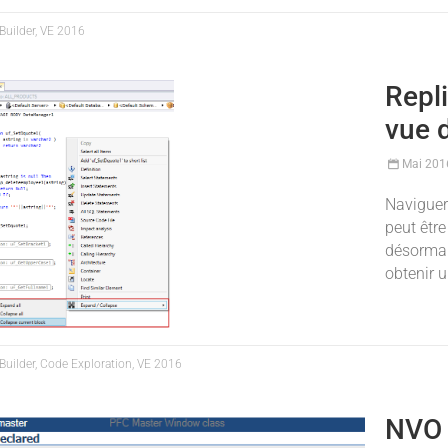
uilder, VE 2016
Repli
vue 
Mai 201
Naviguer
peut être
désormai
obtenir 
uilder, Code Exploration, VE 2016
NVO 