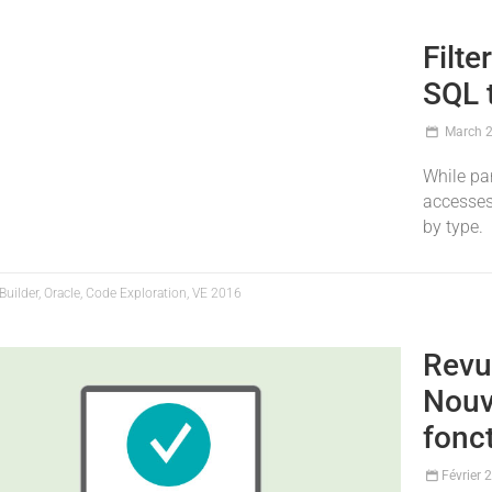
Filte
SQL 
March 
While pa
accesses
by type.
uilder, Oracle, Code Exploration, VE 2016
Revu
Nouv
fonct
Février 