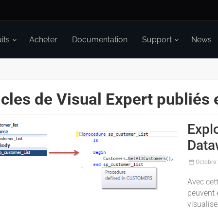
its
Acheter
Documentation
Support
News
icles de Visual Expert publiés
Expl
Data
Octobre
Avec cet
peuvent 
visualis