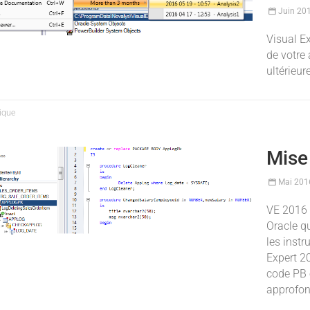
Juin 20
Visual E
de votre
ultérieu
ique
Mise
Mai 201
VE 2016 
Oracle q
les instr
Expert 2
code PB 
approfon