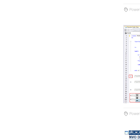
PowerB
PowerB