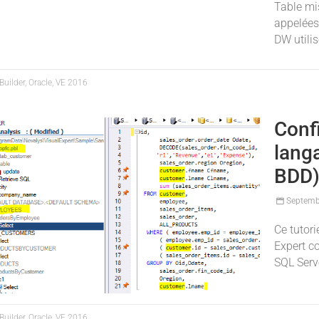
Table mi
appelées
DW utili
uilder, Oracle, VE 2016
Conf
lang
BDD
Septemb
Ce tutor
Expert c
SQL Serve
uilder, Oracle, VE 2016