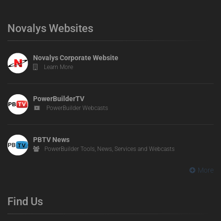
Novalys Websites
Novalys Corporate Website
Learn More
PowerBuilderTV
PowerBuilder Webcasts
PBTV News
PowerBuilder Tools, News, Services and Webcasts
More
Find Us