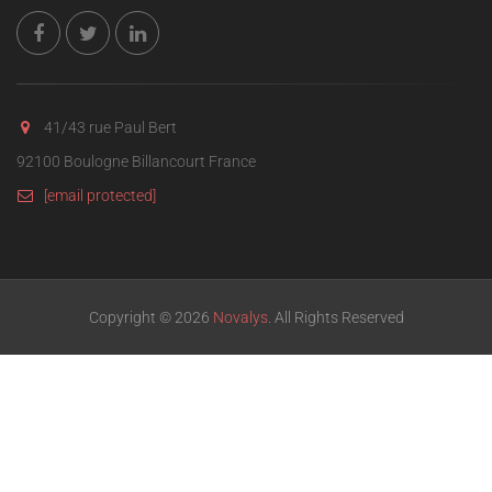
41/43 rue Paul Bert
92100 Boulogne Billancourt France
[email protected]
Copyright © 2026
Novalys
. All Rights Reserved