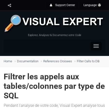
Support Center
Language
Explorez, Analysez & Documentez votre Code
Toggle
navigat
Home
Documentation
References Croisees
Filter Calls to DB
Filtrer les appels aux
tables/colonnes par type de
SQL
Pendant l'analyse de votre code, Visual Expert analyse tous