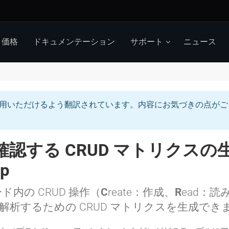
価格
ドキュメンテーション
サポート
ニュース
用いただけるよう翻訳されています。内容にお気づきの点がご
確認する CRUD マトリクスの生成 
op
、コード内の CRUD 操作（
C
reate：作成、
R
ead：読
）を解析するための CRUD マトリクスを生成で