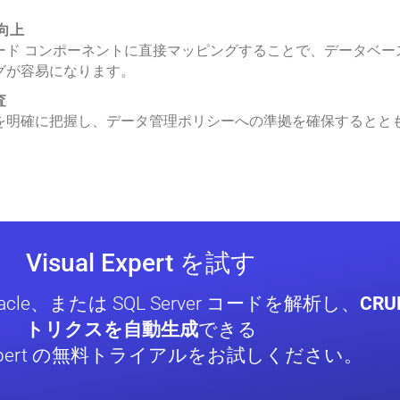
向上
ード コンポーネントに直接マッピングすることで、データベー
グが容易になります。
査
を明確に把握し、データ管理ポリシーへの準拠を確保するとと
Visual Expert を試す
、Oracle、または SQL Server コードを解析し、
CRU
トリクスを自動生成
できる
l Expert の無料トライアルをお試しください。