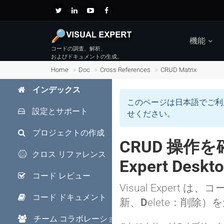
機能
コードの調査、解析、
およびドキュメントの生成。
Home
Doc
Cross References
CRUD Matrix
インデックス
このページは日本語でご利
設定とサポート
せください。
プロジェクトの作成
CRUD 操作を
クロス リファレンス
Expert Deskt
コード レビュー
Visual Expert は
コード ドキュメント
新、
D
elete：削除
チーム コラボレーション