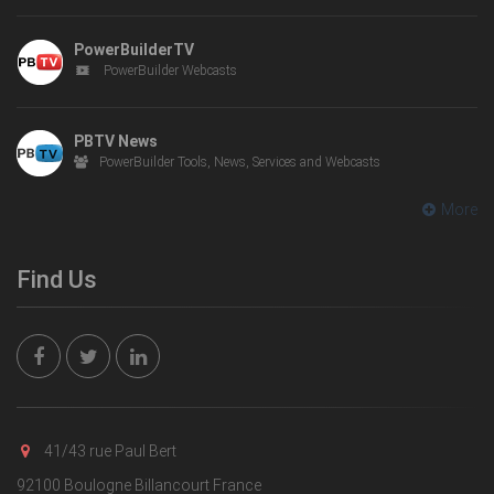
PowerBuilderTV
PowerBuilder Webcasts
PBTV News
PowerBuilder Tools, News, Services and Webcasts
More
Find Us
41/43 rue Paul Bert
92100 Boulogne Billancourt France