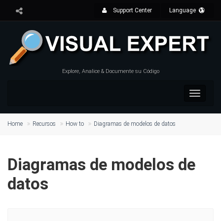
Support Center
Language
Explore, Analice & Documente su Código
Toggle
navigat
Home
Recursos
How to
Diagramas de modelos de datos
Diagramas de modelos de
datos