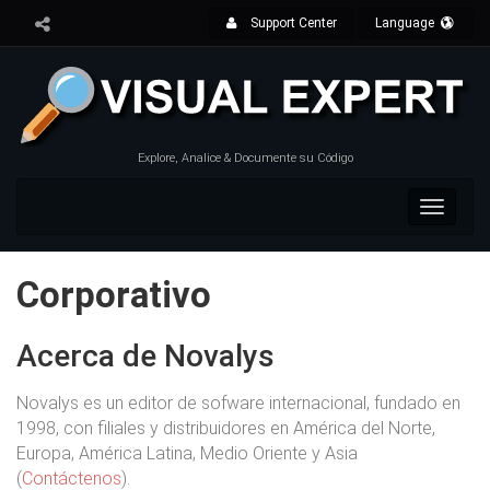
Support Center
Language
Explore, Analice & Documente su Código
Toggle
navigat
Corporativo
Acerca de Novalys
Novalys es un editor de sofware internacional, fundado en
1998, con filiales y distribuidores en América del Norte,
Europa, América Latina, Medio Oriente y Asia
(
Contáctenos
).