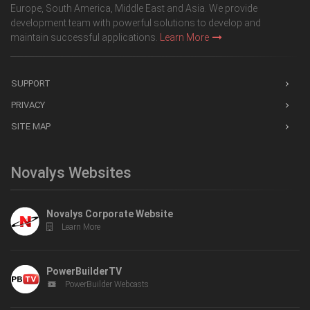
Europe, South America, Middle East and Asia. We provide
development team with powerful solutions to develop and
maintain successful applications.
Learn More
SUPPORT
PRIVACY
SITE MAP
Novalys Websites
Novalys Corporate Website
Learn More
PowerBuilderTV
PowerBuilder Webcasts