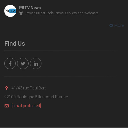
PBTV News
PowerBuilder Tools, News, Services and Webcasts
More
Find Us
41/43 rue Paul Bert
92100 Boulogne Billancourt France
[email protected]