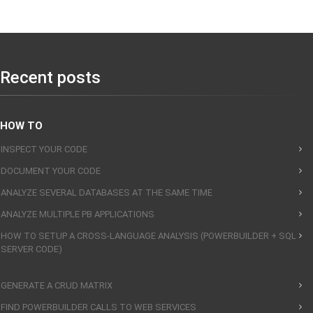
Recent posts
HOW TO
INSPECT YOUR CODE
DOCUMENT YOUR CODE
ANALYZE SEVERAL DATABASES AT THE SAME TIME
ANALYZE MULTIPLE PB APPLICATIONS
HOW TO SETUP A CROSS-LANGUAGE ANALYSIS (POWERBUILDER + SQL
SERVER CODE)
GENERATE A CRUD MATRIX
FIND POWERBUILDER CALLS TO WEB SERVICES