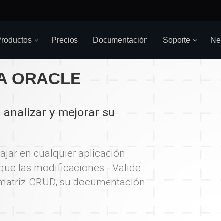
roductos
Precios
Documentación
Soporte
Ne
RA ORACLE
 analizar y mejorar su
ajar en cualquier aplicación
fique las modificaciones - Valide
 matriz CRUD, su documentación