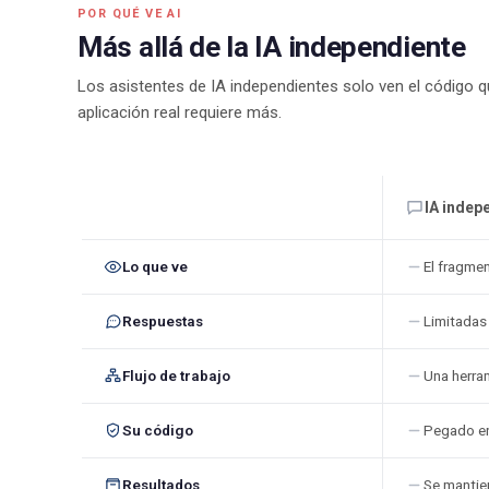
POR QUÉ VE AI
Más allá de la IA independiente
Los asistentes de IA independientes solo ven el código 
aplicación real requiere más.
IA indep
Lo que ve
El fragme
Respuestas
Limitadas
Flujo de trabajo
Una herram
Su código
Pegado en
Resultados
Se mantien