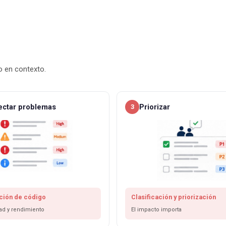
o en contexto.
ectar problemas
Priorizar
3
ción de código
Clasificación y priorización
ad y rendimiento
El impacto importa