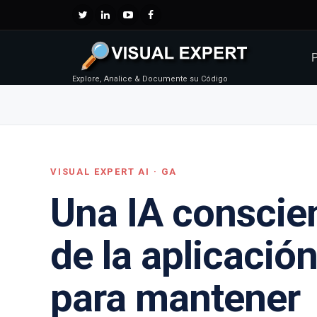
P
Explore, Analice & Documente su Código
VISUAL EXPERT AI · GA
Una IA conscie
de la aplicació
para mantener