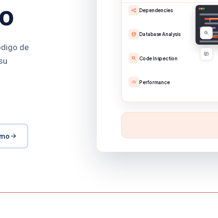
jo
ódigo de
su
emo