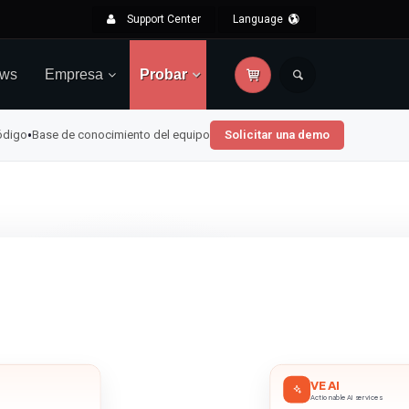
Support Center
Language
ws
Empresa
Probar
•
código
Base de conocimiento del equipo
Solicitar una demo