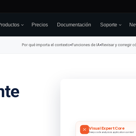
roductos
Precios
Documentación
Soporte
Ne
•
•
Por qué importa el contexto
Funciones de IA
Revisar y corregir 
nte
n