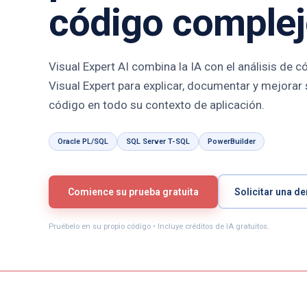
código comple
Visual Expert AI combina la IA con el análisis de c
Visual Expert para explicar, documentar y mejorar 
código en todo su contexto de aplicación.
Oracle PL/SQL
SQL Server T-SQL
PowerBuilder
Comience su prueba gratuita
Solicitar una d
Pruébelo en su propio código • Incluye créditos de IA gratuitos.