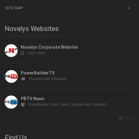
SITE MAP
Novalys Websites
Novalys Corporate Website
Learn More
PowerBuilderTV
PowerBuilder Webcasts
PBTV News
PowerBuilder Tools, News, Services and Webcasts
More
Find Us