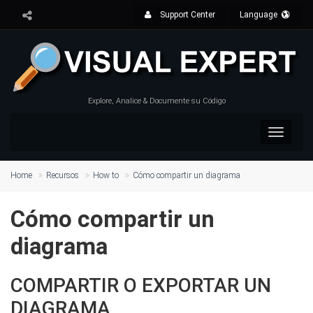
Support Center
Language
Explore, Analice & Documente su Código
Toggle
navigat
Home
Recursos
How to
Cómo compartir un diagrama
Cómo compartir un
diagrama
COMPARTIR O EXPORTAR UN
DIAGRAMA