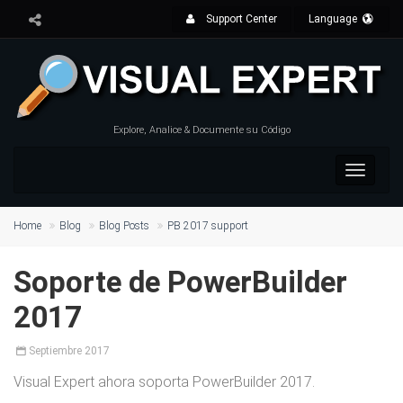
Support Center
Language
Explore, Analice & Documente su Código
Toggle
navigat
Home
Blog
Blog Posts
PB 2017 support
Soporte de PowerBuilder
2017
Septiembr
e 2017
Visual Expert ahora soporta PowerBuilder 2017.