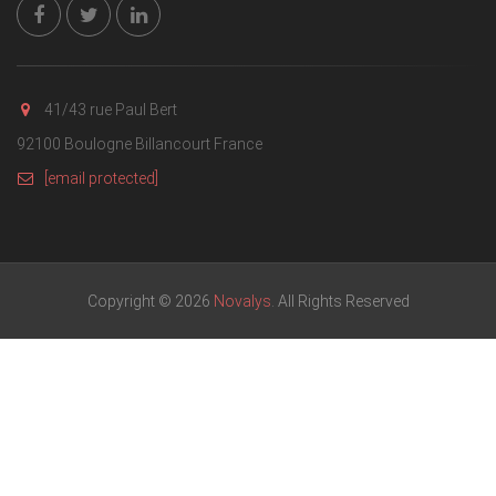
41/43 rue Paul Bert
92100 Boulogne Billancourt France
[email protected]
Copyright © 2026
Novalys
. All Rights Reserved