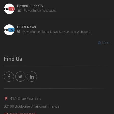
PowerBuilderTV
PowerBuilder Webcasts
PBTV News
PowerBuilder Tools, News, Services and Webcasts
More
Find Us
41/43 rue Paul Bert
92100 Boulogne Billancourt France