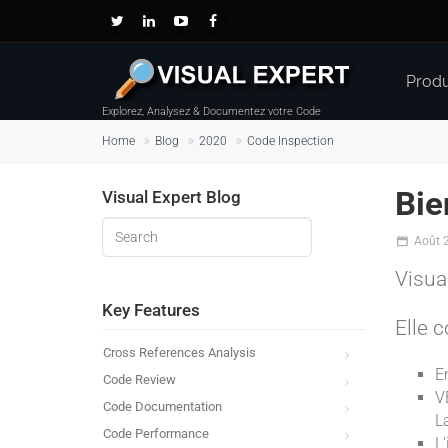
Produ
Explorez, Analysez & Documentez votre Code
Home
Blog
2020
Code Inspection
Bie
Visual Expert Blog
Août 
Visua
Key Features
Elle 
Cross References Analysis
E
Code Review
V
Code Documentation
L
Code Performance
L'