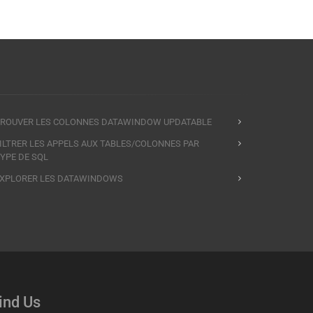
ROUVER LES COLONNES DATAWINDOW UPDATABLE
ILTRER LES APPELS AUX TABLES/COLONNES PAR
YPE DE SQL
XPLORER LES DATAWINDOWS
ind Us