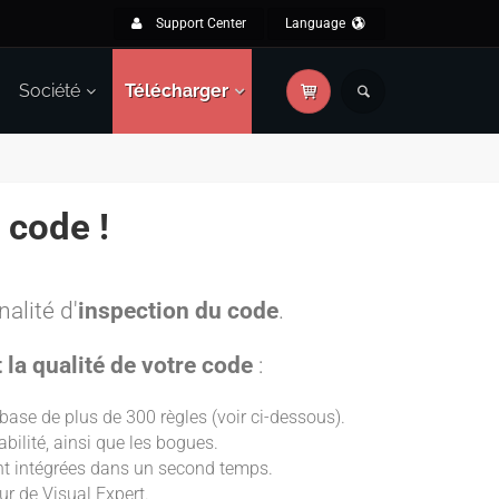
Support Center
Language
Société
Télécharger
 code !
alité d'
inspection du code
.
t la qualité de votre code
:
ase de plus de 300 règles (voir ci-dessous).
bilité, ainsi que les bogues.
ont intégrées dans un second temps.
ur de Visual Expert.