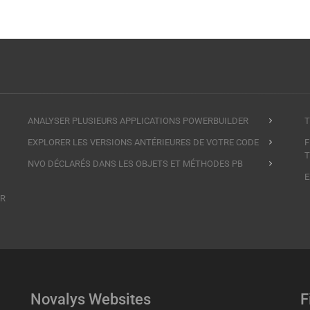
ANALYSER PLUSIEURS APPLICATIONS POWERBUILDER
T
EXPLORER LES VERSIONS ANTÉRIEURES DE VOTRE CODE
F
T
NVO DÉCLARÉS DANS LES OBJETS ET MÉTHODES PB
E
ER
Novalys Websites
F