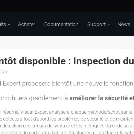
its
Acheter
Documentation
Support
News
ntôt disponible : Inspection du
2020
l Expert proposera bientôt une nouvelle fonctionn
contribuera grandement à
améliorer la sécurité e
n résumé, Visual Expert analysera chaque méthode/script sur la b
E détectera tout d'abord les problèmes de sécurité et de maintena
a détection des erreurs de syntaxe et les métriques du code ser
inspection du code sera d'abord effectuée via l'interface utilisate