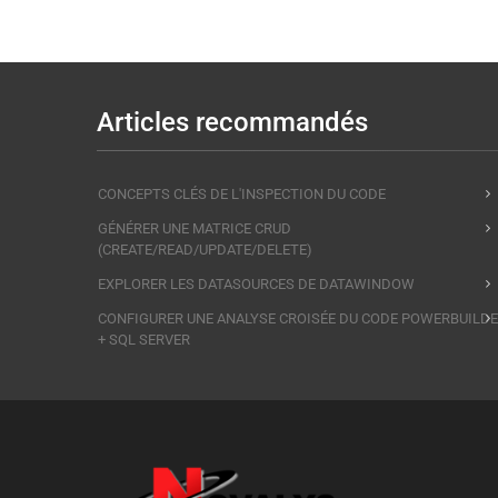
Articles recommandés
CONCEPTS CLÉS DE L'INSPECTION DU CODE
GÉNÉRER UNE MATRICE CRUD
(CREATE/READ/UPDATE/DELETE)
EXPLORER LES DATASOURCES DE DATAWINDOW
CONFIGURER UNE ANALYSE CROISÉE DU CODE POWERBUILD
+ SQL SERVER