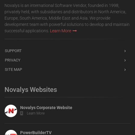
Novalys is an international Software Vendor, founded in 1998,
privately held, with subsidiaries and distributors in North America,
Europe, South America, Middle East and Asia. We provide
development team with powerful solutions to develop and maintain
successful applications.
Learn More
SUPPORT
PRIVACY
SITE MAP
Novalys Websites
Novalys Corporate Website
Learn More
PowerBuilderTV