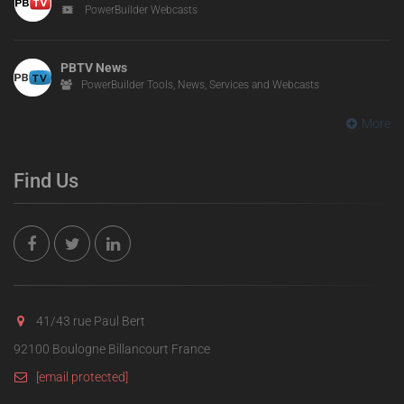
PowerBuilder Webcasts
PBTV News
PowerBuilder Tools, News, Services and Webcasts
More
Find Us
41/43 rue Paul Bert
92100 Boulogne Billancourt France
[email protected]