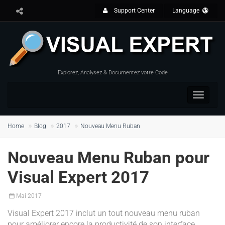
Support Center
Language
Explorez, Analysez & Documentez votre Code
Toggle
navigat
Home
Blog
2017
Nouveau Menu Ruban
Nouveau Menu Ruban pour
Visual Expert 2017
Mai
2017
Visual Expert 2017 inclut un tout nouveau menu ruban
pour améliorer encore la productivité de son interface