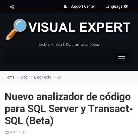
Support Center
Language
Explore, Analice & Documente su Código
Toggle
navigat
Home
Blog
Blog Posts
04
Nuevo analizador de código
para SQL Server y Transact-
SQL (Beta)
Abril
2017