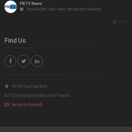
PBTV News
PowerBuilder Tools, News, Services and Webcasts
More
Find Us
41/43 rue Paul Bert
92100 Boulogne Billancourt France
[email protected]