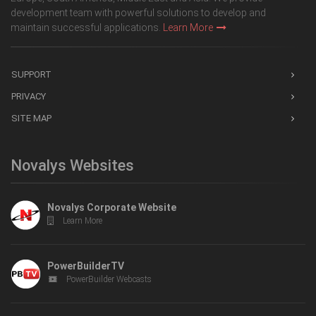
development team with powerful solutions to develop and
maintain successful applications.
Learn More
SUPPORT
PRIVACY
SITE MAP
Novalys Websites
Novalys Corporate Website
Learn More
PowerBuilderTV
PowerBuilder Webcasts