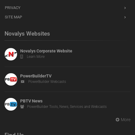
PRIVACY
SITE MAP
Novalys Websites
Novalys Corporate Website
Learn More
PowerBuilderTV
PowerBuilder Webcasts
PBTV News
PowerBuilder Tools, News, Services and Webcasts
More