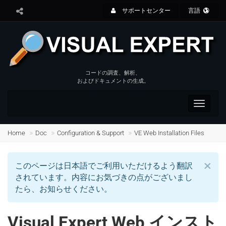
サポートセンター
言語
コードの調査、解析、
およびドキュメントの生成。
Toggle
navigat
Home
Doc
Configuration & Support
VE Web Installation Files
×
このページは日本語でご利用いただけるよう翻訳
されています。内容にお気づきの点がございまし
たら、お知らせください。
Visual Expert Web インスト