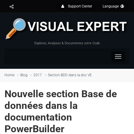
Support Center
Language
Explorez, Analysez & Documentez votre Code
Toggle
navigat
Home
Blog
2017
Section BDD dans la doc VE
Nouvelle section Base de
données dans la
documentation
PowerBuilder