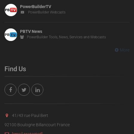
PowerBuilderTV
PowerBuilder Webcasts
PBTV News
PowerBuilder Tools, News, Services and Webcasts
More
Find Us
41/43 rue Paul Bert
92100 Boulogne Billancourt France
[email protected]