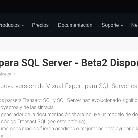
roductos
Precios
Documentación
Soporte
Ne
para SQL Server - Beta2 Dispo
mbre
2017
ueva versión de Visual Expert para SQL Server est
os parsers Transact-SQL y SQL Server han evolucionado signific
royectos y de las sintaxis.
l generador de la documentación ahora incluye un modelo de d
l código Transact SQL (lee este artículo).
umerosas macros fueron añadidas o mejoradas para ayudar a los d
ódigo.