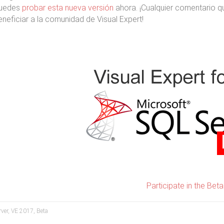
uedes
probar esta nueva versión
ahora. ¡Cualquier comentario 
eneficiar a la comunidad de Visual Expert!
Participate in the Beta
rver, VE 2017, Beta