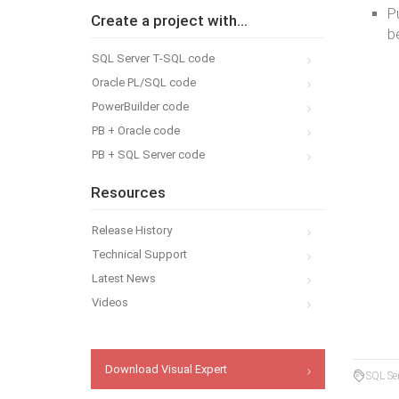
P
Create a project with...
b
SQL Server T-SQL code
Oracle PL/SQL code
PowerBuilder code
PB + Oracle code
PB + SQL Server code
Resources
Release History
Technical Support
Latest News
Videos
Download Visual Expert
SQL Se