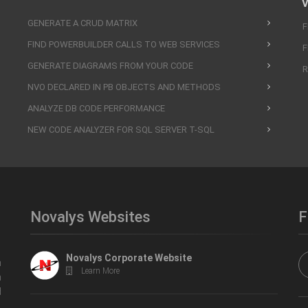
V
GENERATE A CRUD MATRIX
F
FIND POWERBUILDER CALLS TO WEB SERVICES
F
GENERATE DIAGRAMS FROM YOUR CODE
R
NVO DECLARED IN PB OBJECTS AND METHODS
ANALYZE DB CODE PERFORMANCE
NEW CODE ANALYZER FOR SQL SERVER T-SQL
Novalys Websites
F
Novalys Corporate Website
n
Learn More
n
d