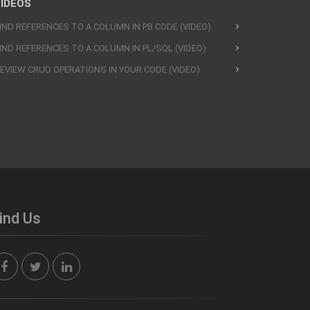
IDEOS
IND REFERENCES TO A COLUMN IN PB CODE (VIDEO)
IND REFERENCES TO A COLUMN IN PL/SQL (VIDEO)
EVIEW CRUD OPERATIONS IN YOUR CODE (VIDEO)
ind Us