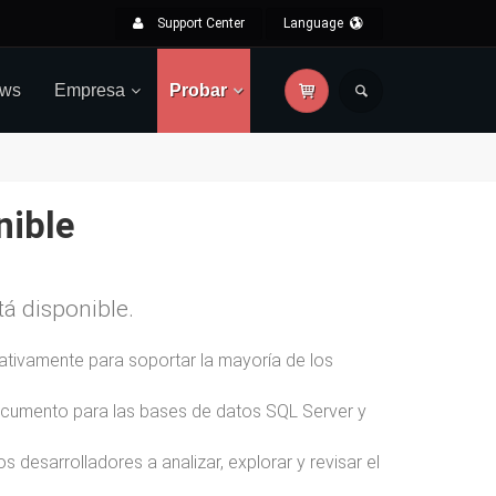
Support Center
Language
ws
Empresa
Probar
nible
á disponible.
ativamente para soportar la mayoría de los
ocumento para las bases de datos SQL Server y
esarrolladores a analizar, explorar y revisar el