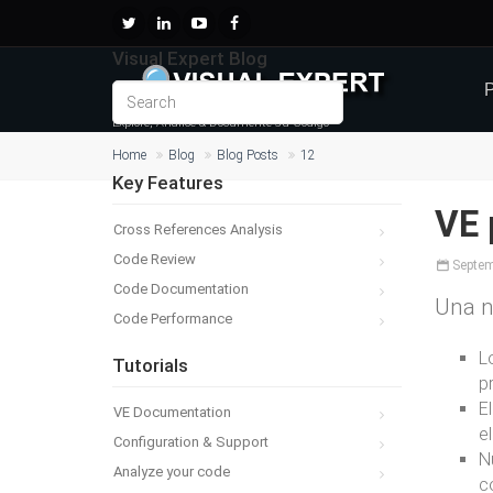
Visual Expert Blog
P
Explore, Analice & Documente su Código
Home
Blog
Blog Posts
12
Key Features
VE 
Cross References Analysis
Code Review
Septe
Code Documentation
Una n
Code Performance
L
Tutorials
p
E
VE Documentation
e
Configuration & Support
N
Analyze your code
c