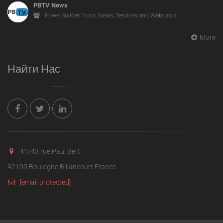
PBTV News
PowerBuilder Tools, News, Services and Webcasts
More
Найти Нас
41/43 rue Paul Bert
92100 Boulogne Billancourt France
[email protected]