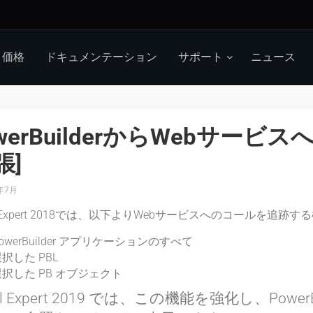
価格
ドキュメンテーション
サポート
ニュース
werBuilderからWebサー
張]
年7月
al Expert 2018では、以下よりWebサービスへのコールを追
owerBuilder アプリケーションのすべて
択した PBL
択した PB オブジェクト
ual Expert 2019 では、この機能を強化し、Powe