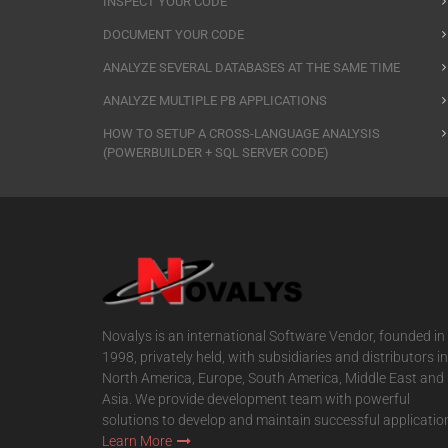
INSPECT YOUR CODE
DOCUMENT YOUR CODE
ANALYZE SEVERAL DATABASES AT THE SAME TIME
ANALYZE MULTIPLE PB APPLICATIONS
HOW TO SETUP A CROSS-LANGUAGE ANALYSIS
(POWERBUILDER + SQL SERVER CODE)
Novalys is an international Software Vendor, founded in
1998, privately held, with subsidiaries and distributors in
North America, Europe, South America, Middle East and
Asia. We provide development team with powerful
solutions to develop and maintain successful applicatio
Learn More