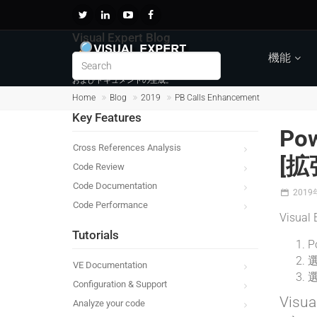
Visual Expert Blog
機能
コードの調査、解析、
およびドキュメントの生成。
Home
Blog
2019
PB Calls Enhancement
Key Features
Po
Cross References Analysis
[拡
Code Review
Code Documentation
2019
Code Performance
Visu
Tutorials
P
選
VE Documentation
選
Configuration & Support
Vis
Analyze your code