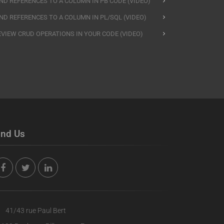
IND REFERENCES TO A COLUMN IN PB CODE (VIDEO)
IND REFERENCES TO A COLUMN IN PL/SQL (VIDEO)
EVIEW CRUD OPERATIONS IN YOUR CODE (VIDEO)
ind Us
41/43 rue Paul Bert