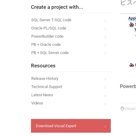
ビス
Create a project with...
SQL Server T-SQL code
Oracle PL/SQL code
PowerBuilder code
PB + Oracle code
PB + SQL Server code
Resources
Release History
Powe
Technical Support
Latest News
Videos
Visual
Download Visual Expert