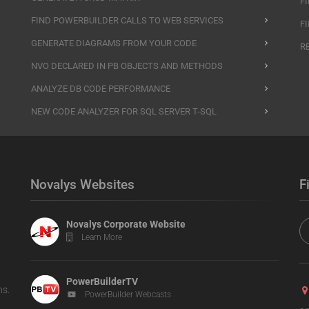
F
FIND POWERBUILDER CALLS TO WEB SERVICES
F
GENERATE DIAGRAMS FROM YOUR CODE
R
NVO DECLARED IN PB OBJECTS AND METHODS
ANALYZE DB CODE PERFORMANCE
NEW CODE ANALYZER FOR SQL SERVER T-SQL
Novalys Websites
F
Novalys Corporate Website
Learn More
PowerBuilderTV
ns.
PowerBuilder Webcasts