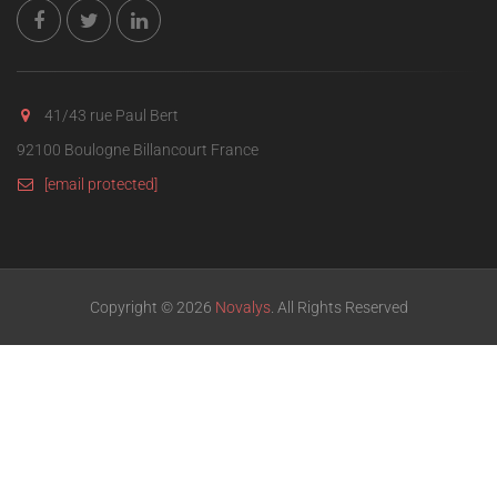
41/43 rue Paul Bert
92100 Boulogne Billancourt France
[email protected]
Copyright © 2026
Novalys
. All Rights Reserved