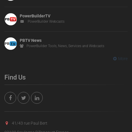
PowerBuilderTV
PowerBuilder Webcasts
PBTV News
PowerBuilder Tools, News, Services and Webcasts
More
Find Us
41/43 rue Paul Bert