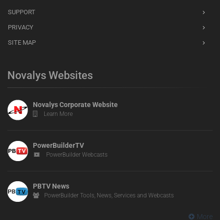
SUPPORT
PRIVACY
SITE MAP
Novalys Websites
Novalys Corporate Website
Learn More
PowerBuilderTV
PowerBuilder Webcasts
PBTV News
PowerBuilder Tools, News, Services and Webcasts
More