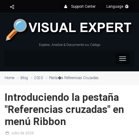
Support Center
Language
Explore, Analice & Documente su Código
Toggle
navigat
Home
Blog
2020
Pesta�a Referencias Cruzadas
Introduciendo la pestaña
"Referencias cruzadas" en
menú Ribbon
Julio de 2020