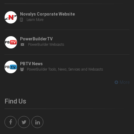
Novalys Corporate Website
Learn More
PowerBuilderTV
PowerBuilder Webcasts
PBTV News
PowerBuilder Tools, News, Services and Webcasts
More
Find Us