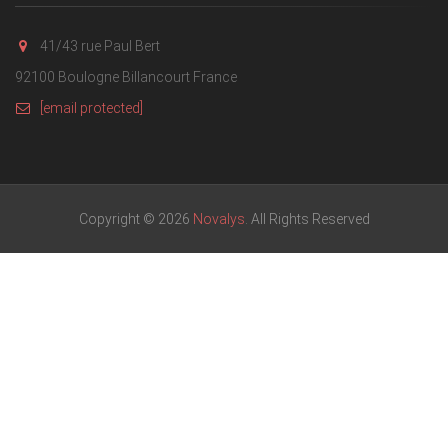
41/43 rue Paul Bert
92100 Boulogne Billancourt France
[email protected]
Copyright © 2026
Novalys
. All Rights Reserved