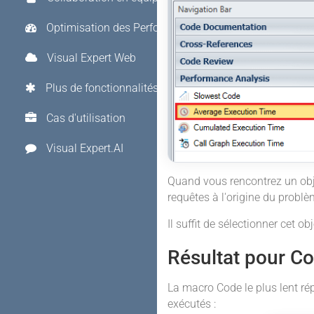
Optimisation des Performances
Visual Expert Web
Plus de fonctionnalités
Cas d'utilisation
Visual Expert.AI
Quand vous rencontrez un obje
requêtes à l'origine du problè
Il suffit de sélectionner cet obj
Résultat pour Co
La macro Code le plus lent répe
exécutés :