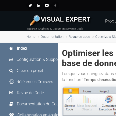
Produ
Explorez, Analysez & Documentez votre Code
Home
Documentation
Revue de code
Optimize a Sl
Index
Optimiser les
Configuration & Support
base de donn
Créer un projet
Lorsque vous naviguez dans vo
la fonction "
Temps d'exécuti
Références Croisées
Revue de Code
Documentation du Code
Collaboration en équipe