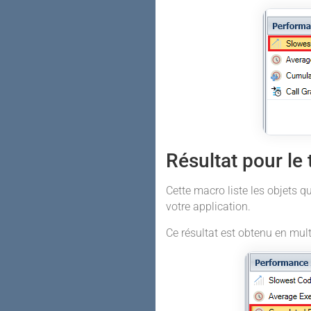
Résultat pour le
Cette macro liste les objets qu
votre application.
Ce résultat est obtenu en mul