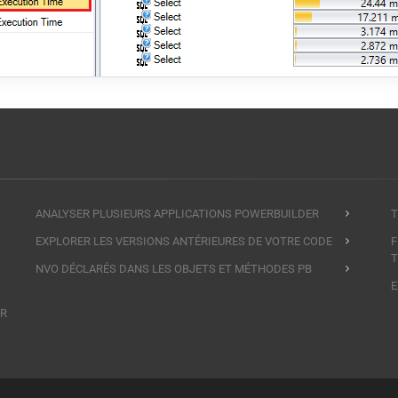
ANALYSER PLUSIEURS APPLICATIONS POWERBUILDER
T
EXPLORER LES VERSIONS ANTÉRIEURES DE VOTRE CODE
F
T
NVO DÉCLARÉS DANS LES OBJETS ET MÉTHODES PB
E
ER