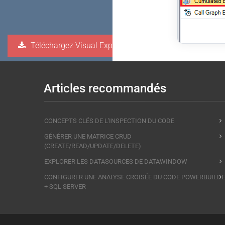
Téléchargez Visual Expert
Articles recommandés
CONCEPTS CLÉS DE L'INSPECTION DU CODE
GÉNÉRER UNE MATRICE CRUD
(CREATE/READ/UPDATE/DELETE)
EXPLORER LES DATASOURCES DE DATAWINDOW
CONFIGURER UNE ANALYSE CROISÉE DU CODE POWERBUILD
+ SQL SERVER