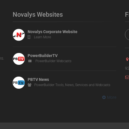
Novalys Websites
F
Novalys Corporate Website
Learn More
PowerBuilderTV
ns.
PowerBuilder Webcasts
92
PBTV News
PowerBuilder Tools, News, Services and Webcasts
More