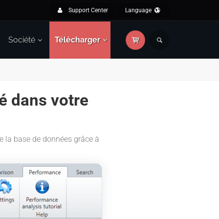
Support Center
Language
Société
Télécharger
é dans votre
de la base de données grâce à