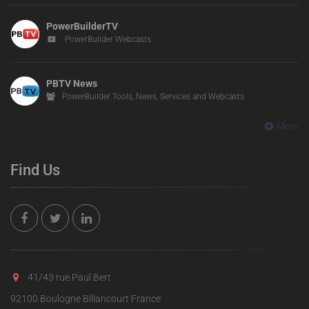
PowerBuilderTV
PowerBuilder Webcasts
PBTV News
PowerBuilder Tools, News, Services and Webcasts
More
Find Us
41/43 rue Paul Bert
92100 Boulogne Billancourt France