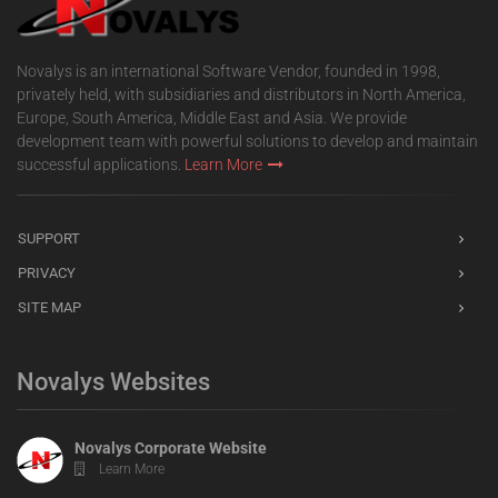
Novalys is an international Software Vendor, founded in 1998,
privately held, with subsidiaries and distributors in North America,
Europe, South America, Middle East and Asia. We provide
development team with powerful solutions to develop and maintain
successful applications.
Learn More
SUPPORT
PRIVACY
SITE MAP
Novalys Websites
Novalys Corporate Website
Learn More