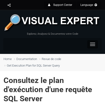
Support Center
Language
Explorez, Analysez & Documentez votre Code
Toggle
navigat
Home
Documentation
Revue de code
Get Execution Plan for SQL Server Query
Consultez le plan
d'exécution d'une requête
SQL Server