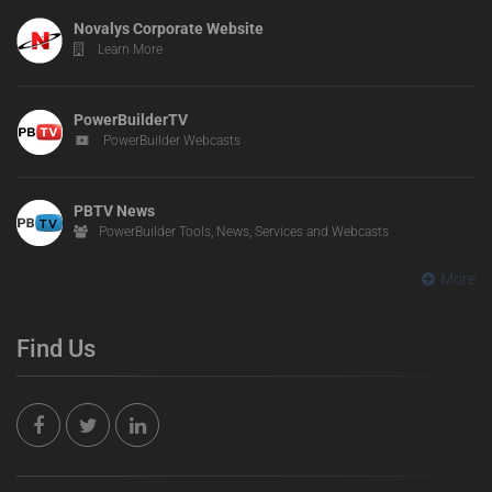
Novalys Corporate Website
Learn More
PowerBuilderTV
PowerBuilder Webcasts
PBTV News
PowerBuilder Tools, News, Services and Webcasts
More
Find Us