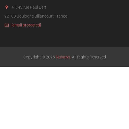
41/43 rue Paul Bert
92100 Boulogne Billancourt France
[email protected]
Copyright © 2026
Novalys
. All Rights Reserved