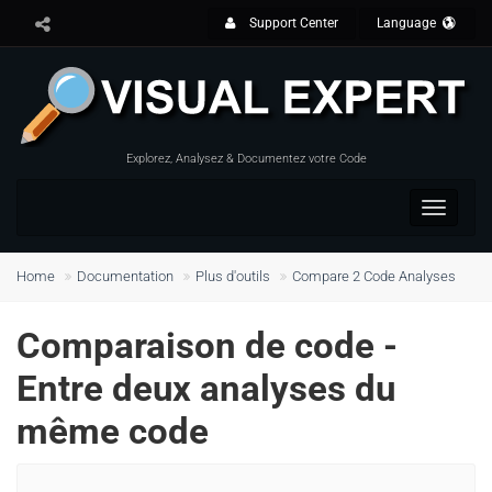
Support Center
Language
Explorez, Analysez & Documentez votre Code
Toggle
navigat
Home
Documentation
Plus d'outils
Compare 2 Code Analyses
Comparaison de code -
Entre deux analyses du
même code