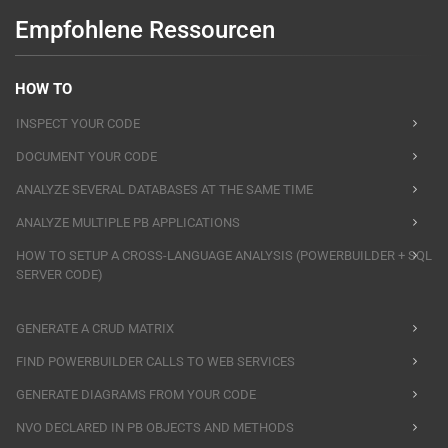
Empfohlene Ressourcen
HOW TO
INSPECT YOUR CODE
DOCUMENT YOUR CODE
ANALYZE SEVERAL DATABASES AT THE SAME TIME
ANALYZE MULTIPLE PB APPLICATIONS
HOW TO SETUP A CROSS-LANGUAGE ANALYSIS (POWERBUILDER + SQL
SERVER CODE)
GENERATE A CRUD MATRIX
FIND POWERBUILDER CALLS TO WEB SERVICES
GENERATE DIAGRAMS FROM YOUR CODE
NVO DECLARED IN PB OBJECTS AND METHODS