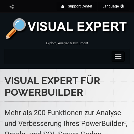
Support Center
Language
Explore, Analyze & Document
Toggle
navigat
VISUAL EXPERT FÜR
POWERBUILDER
Mehr als 200 Funktionen zur Analyse
und Verbesserung Ihres PowerBuilder-,