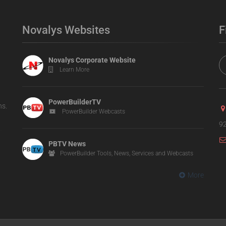
Novalys Websites
F
Novalys Corporate Website
Learn More
PowerBuilderTV
ns.
PowerBuilder Webcasts
92
PBTV News
PowerBuilder Tools, News, Services and Webcasts
More