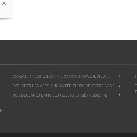
 ou
ANALYSER PLUSIEURS APPLICATIONS POWERBUILDER
T
EXPLORER LES VERSIONS ANTÉRIEURES DE VOTRE CODE
F
T
NVO DÉCLARÉS DANS LES OBJETS ET MÉTHODES PB
E
ER