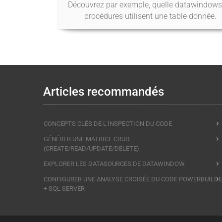
Découvrez par exemple, quelle datawindows
procédures utilisent une table donnée.
Articles recommandés
CONCEPTS CLÉS DE L'INSPECTION DU CODE
GÉNÉRER UNE MATRICE CRUD
(CREATE/READ/UPDATE/DELETE)
EXPLORER LES DATASOURCES DE DATAWINDOW
CONFIGURER UNE ANALYSE CROISÉE DU CODE POWERBUILD
+ SQL SERVER