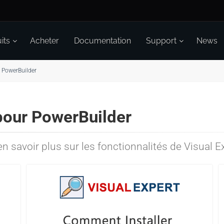
its
Acheter
Documentation
Support
News
 PowerBuilder
pour PowerBuilder
n savoir plus sur les fonctionnalités de Visual E