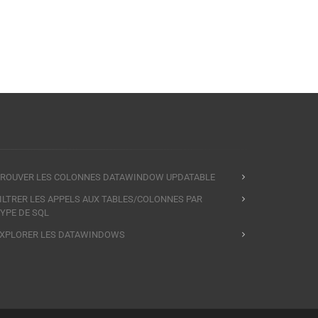
ROUVER LES COLONNES DATAWINDOW UPDATABLE
ILTRER LES APPELS AUX TABLES/COLONNES PAR
YPE DE SQL
XPLORER LES DATAWINDOWS