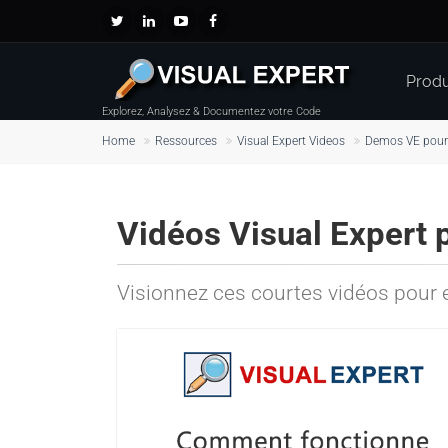
Produ
Explorez, Analysez & Documentez votre Code
Home
Ressources
Visual Expert Videos
Demos VE pour
Vidéos Visual Expert 
Visionnez ces courtes vidéos pour e