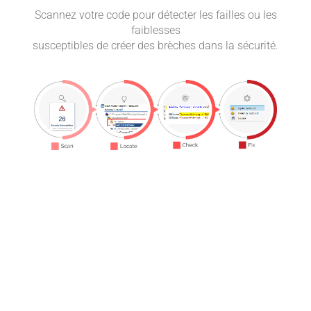
Scannez votre code pour détecter les failles ou les
Vérif
faiblesses
votre
susceptibles de créer des brèches dans la sécurité.
pou
otre
ne