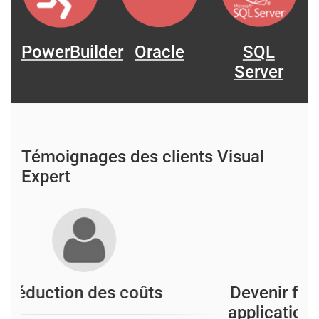
PowerBuilder
Oracle
SQL
Server
Témoignages des clients Visual
Expert
Réduction des coûts
D
a