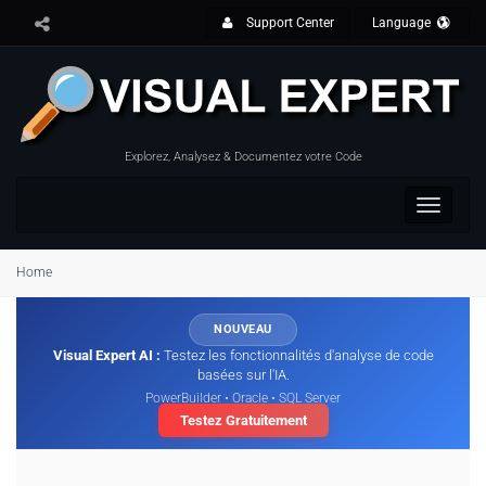
Support Center
Language
Explorez, Analysez & Documentez votre Code
Toggle
navigat
Home
NOUVEAU
Visual Expert AI :
Testez les fonctionnalités d'analyse de code
basées sur l'IA.
PowerBuilder • Oracle • SQL Server
Testez Gratuitement