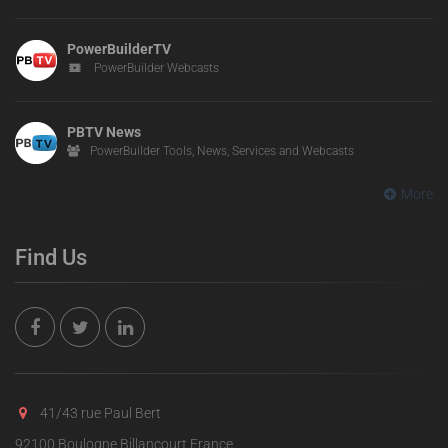
PowerBuilderTV
PowerBuilder Webcasts
PBTV News
PowerBuilder Tools, News, Services and Webcasts
More
Find Us
41/43 rue Paul Bert
92100 Boulogne Billancourt France