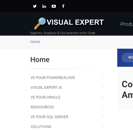
Produ
Explorez, Analysez & Documentez votre Code
Home
Home
NO
VE POUR POWERBUILDER
Co
VISUAL EXPERT AI
Amé
VE POUR ORACLE
RESSOURCES
VE POUR SQL SERVER
SOLUTIONS