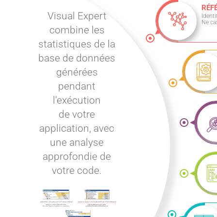
Croisées
RÉFÉRE
Identifiez
Ne cassez 
Analysez
l'impact d'une
modification
dans votre
code.
Estimez ce que
vous devez
modifier pour
effectuer un
changement
sans casser
votre
application.