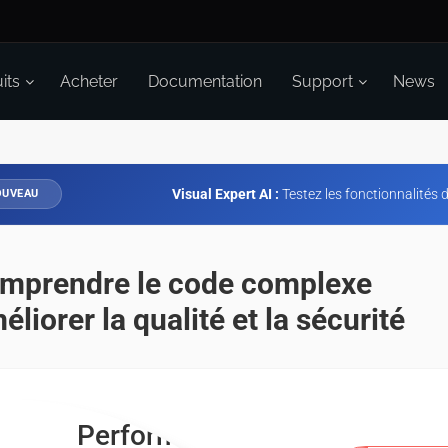
its
Acheter
Documentation
Support
News
Visual Expert AI :
Testez les fonctionnalités d
UVEAU
mprendre le code complexe
liorer la qualité et la sécurité
Références