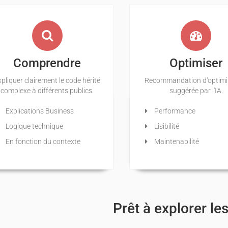
Comprendre
Optimiser
xpliquer clairement le code hérité
Recommandation d'optimi
complexe à différents publics.
suggérée par l'IA.
Explications Business
Performance
Logique technique
Lisibilité
En fonction du contexte
Maintenabilité
Prêt à explorer le