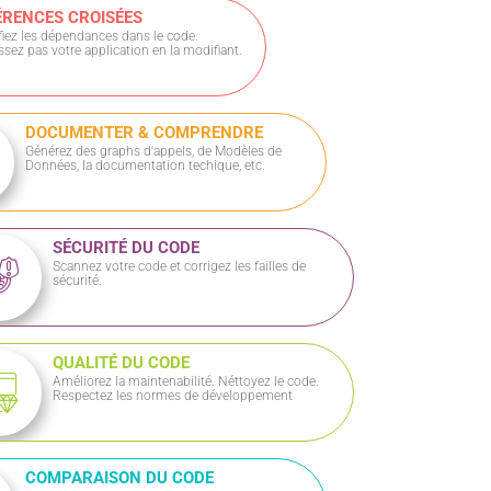
NCES CROISÉES
 les dépendances dans le code.
pas votre application en la modifiant.
DOCUMENTER & COMPRENDRE
Générez des graphs d'appels, de Modèles de
Données, la documentation techique, etc.
SÉCURITÉ DU CODE
Scannez votre code et corrigez les failles de
sécurité.
QUALITÉ DU CODE
Améliorez la maintenabilité. Néttoyez le code.
Respectez les normes de développement
COMPARAISON DU CODE