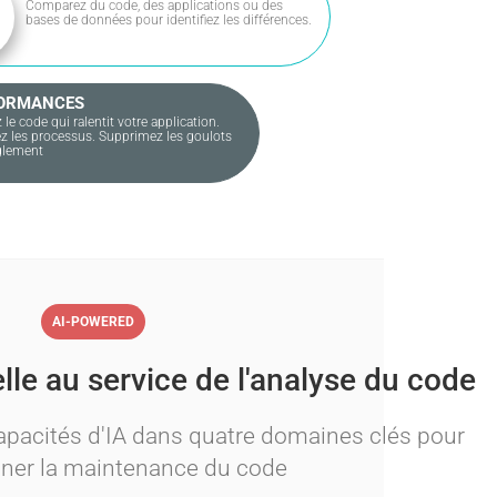
Comparez du code, des applications ou des
bases de données pour identifiez les différences.
MANCES
ode qui ralentit votre application.
s processus. Supprimez les goulots
ment
AI-POWERED
ielle au service de l'analyse du code
capacités d'IA dans quatre domaines clés pour
nner la maintenance du code