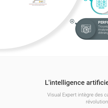
PERFOR
Trouvez le c
Analysez le
d'étrangle
L'intelligence artific
Visual Expert intègre des 
révolutio