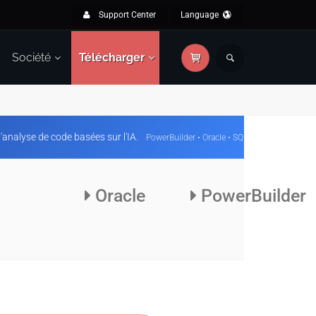
Support Center
Language
Société
Télécharger
'analyse de code basées sur l'IA.
PowerBuilder • Oracle • SQL Server
Oracle
PowerBuilder