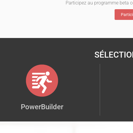
Participez au programme beta ou 
Partici
SÉLECTI
PowerBuilder