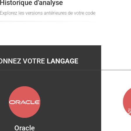
Historique d'analyse
Explorez les versions antérieures de votre code
IONNEZ VOTRE
LANGAGE
Oracle
SQ