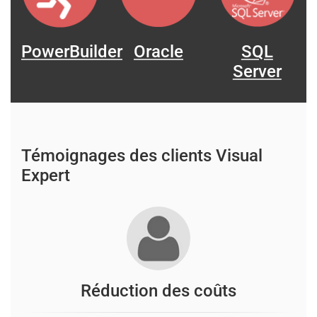
PowerBuilder
Oracle
SQL
Server
Témoignages des clients Visual
Expert
Réduction des coûts
D
a