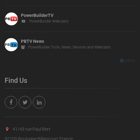
PowerBuilderTV
PowerBuilder Webcasts
PBTV News
PowerBuilder Tools, News, Services and Webcasts
More
Find Us
41/43 rue Paul Bert
92100 Boulogne Billancourt France