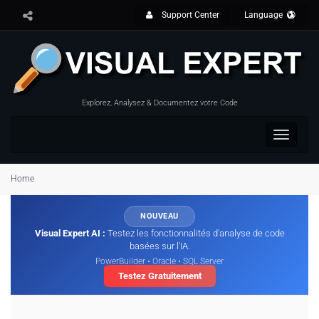
Support Center
Language
Explorez, Analysez & Documentez votre Code
Toggle
navigat
Home
NOUVEAU
Visual Expert AI :
Testez les fonctionnalités d'analyse de code
basées sur l'IA.
PowerBuilder • Oracle • SQL Server
Testez Gratuitement