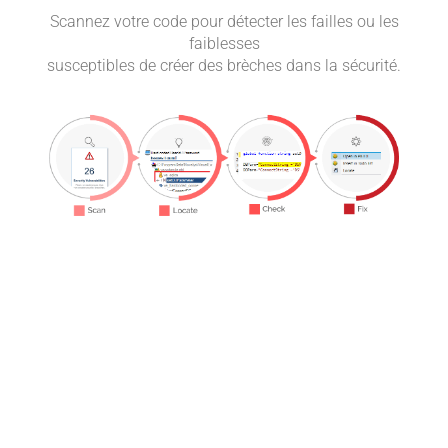
Scannez votre code pour détecter les failles ou les
Vérif
faiblesses
votre
susceptibles de créer des brèches dans la sécurité.
pou
otre
ne