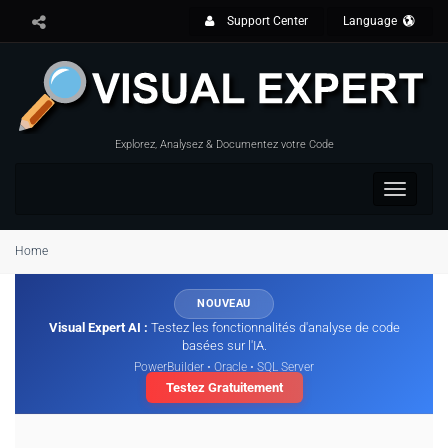
Support Center
Language
Explorez, Analysez & Documentez votre Code
Toggle
navigat
Home
NOUVEAU
Visual Expert AI :
Testez les fonctionnalités d'analyse de code
basées sur l'IA.
PowerBuilder • Oracle • SQL Server
Testez Gratuitement