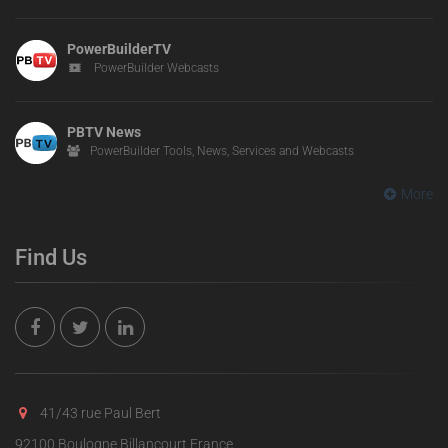
PowerBuilderTV
PowerBuilder Webcasts
PBTV News
PowerBuilder Tools, News, Services and Webcasts
More
Find Us
41/43 rue Paul Bert
92100 Boulogne Billancourt France