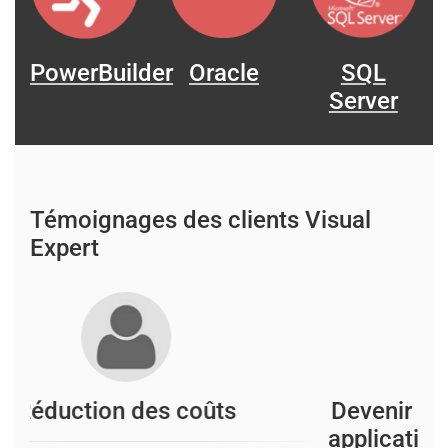
PowerBuilder
Oracle
SQL
Server
Témoignages des clients Visual
Expert
Réduction des coûts
D
a