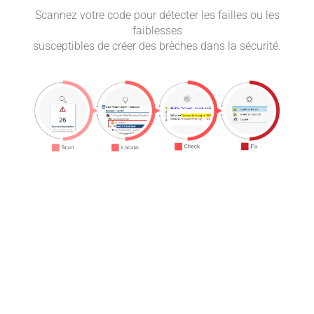
Scannez votre code pour détecter les failles ou les
Vérif
faiblesses
votre
susceptibles de créer des brèches dans la sécurité.
pou
otre
ne