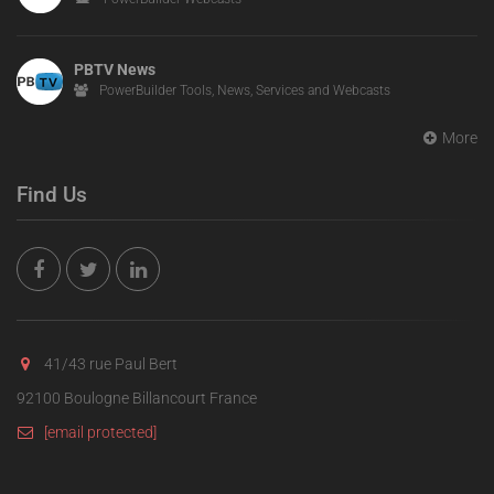
PBTV News
PowerBuilder Tools, News, Services and Webcasts
More
Find Us
41/43 rue Paul Bert
92100 Boulogne Billancourt France
[email protected]