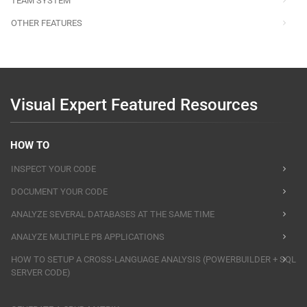
TEAM SYSTEM
OTHER FEATURES
Visual Expert Featured Resources
HOW TO
INSPECT YOUR CODE
DOCUMENT YOUR CODE
ANALYZE SEVERAL DATABASES AT THE SAME TIME
ANALYZE MULTIPLE PB APPLICATIONS
HOW TO SETUP A CROSS-LANGUAGE ANALYSIS (POWERBUILDER + SQL
SERVER CODE)