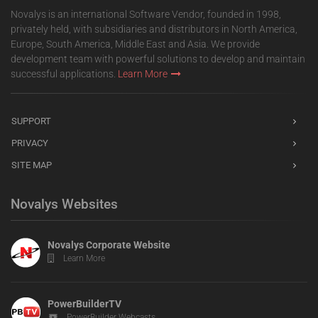
Novalys is an international Software Vendor, founded in 1998,
privately held, with subsidiaries and distributors in North America,
Europe, South America, Middle East and Asia. We provide
development team with powerful solutions to develop and maintain
successful applications.
Learn More
SUPPORT
PRIVACY
SITE MAP
Novalys Websites
Novalys Corporate Website
Learn More
PowerBuilderTV
PowerBuilder Webcasts